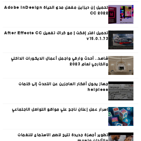
تحميل إن ديزاين مفعل مدى الحياة Adobe InDesign
CC 2022
تحميل افتر إفكت | مع كراك تفعيل After Effects CC
v15.0.1.73
شاهد.. أحدث وارقي واجمل أعمال الديكورات الداخلي
والخارجي لعام 2023
جهاز يحول أفكار العاجزين عن التحدث إلى كلمات
helpless
اسرار عمل إعلان ناجح علي مواقع التواصل الاجتماعي
تطوير أجهزة جديدة تتيح للصم الاستماع للنغمات
والألحان music