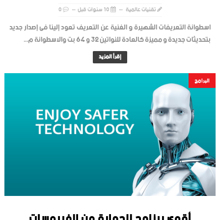
تقنيات عالمية
10 سنوات قبل
0
اسطوانة التعريفات الشهيرة و الغنية عن التعريف تعود إلينا فى إصدار جديد
بتحديثات جديدة و مميزة كالعادة للنواتين 32 و 64 بت والاسطوانة م...
إقرأ المزيد
البرامج
أقوي برنامج للحماية من الفيروسات