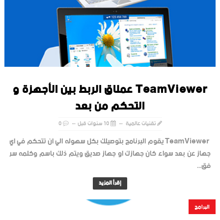
TeamViewer عملاق الربط بين الأجهزة و
التحكم من بعد
تقنيات عالمية
10 سنوات قبل
0
TeamViewer يقوم البرنامج بتوصيلك بكل سهوله الي ان تتحكم في اي
جهاز عن بعد سواء كان جهازك او جهاز صديق ويتم ذلك باسم وكلمه سر
فق...
إقرأ المزيد
البرامج