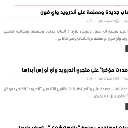
‏إظهار الرسائل ذات التسميات
العاب
إظهار كافة الرسائل
اب جديدة وممتعة على أندرويد وآي فون
ية
9 سنوات قبل
0
ظهر مؤخراً على متجري آب ستور وغوغل بلاي، 3 ألعاب جديدة وممتعة ومجانية لحاملي
يد وآي فون . ونستعرض الألعاب وهي كالآتي ...
ية
9 سنوات قبل
0
 عدة ألعاب جديدة على متاجر تطبيقات نظامي التشغيل "أندرويد" الخاص بغوغل
 الخاص بأبل. نستعرض ...
 لمستخدمي منصة "بلايستيشن4 ".. تعرف عليها