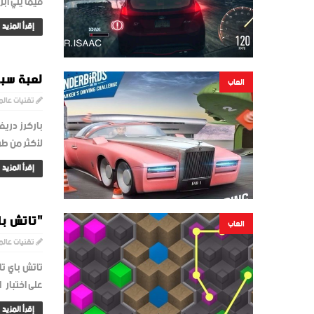
فيما يلي أبرزها . ل
إقرأ المزيد
لعبة سبا
العاب
تقنيات عالم
لأكثر من طر
إقرأ المزيد
"تاتش با
العاب
تقنيات عالم
تاتش باي ت
على اختبار ا
إقرأ المزيد