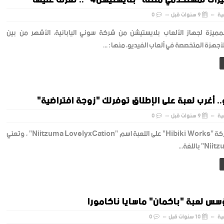
ية
9 سنوات قبل
0
لمميزة لجهاز الألعاب بلايستيشن من شركة سوني اليابانية، الأشهر من بين
أجهزة المتخصصة في ألعاب الفيديو، منها : ...
.. أغرب لعبة على الإطلاق توفرلك "زوجة افتراضية"
ية
9 سنوات قبل
0
أطلقت الشركة "Hibiki Works" على اللعبة اسم "Niitzuma LovelyxCation" ، وتعني
س لعبة "باكمان" ماسايا ناكامورا
ية
10 سنوات قبل
0