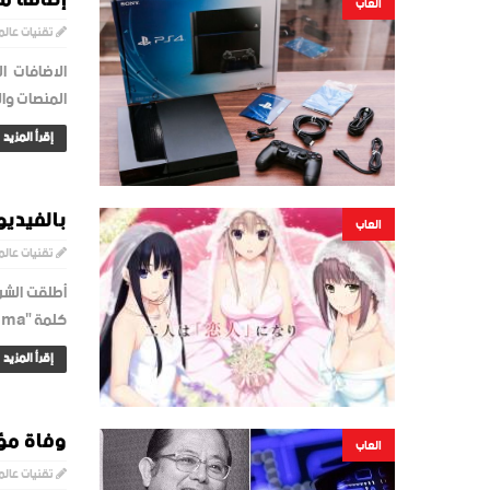
العاب
تقنيات عالم
الاضافات ا
المنصات وال
إقرأ المزيد
بالفيديو
العاب
تقنيات عالم
كلمة "Niitzuma" باللغة...
إقرأ المزيد
وفاة مؤس
العاب
تقنيات عالم