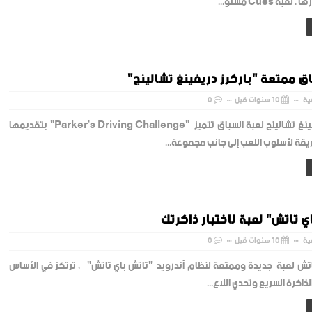
عبة Cues مستو...
ق ممتعة "باركرز دريفينغ تشالينج"
ية
10 سنوات قبل
0
باركرز دريفينغ تشالينج لعبة السباق تتميز "Parker’s Driving Challenge" بتقديمها
يقة لأسلوب اللعب إلى جانب مجموعة...
ي تاتش" لعبة لاختبار ذاكرتك
ية
10 سنوات قبل
0
اتش لعبة جديدة وممتعة لنظام أندرويد "تاتش باي تاتش" ، ترتكز في الأساس
لذاكرة السريع وتحدي اللاع...