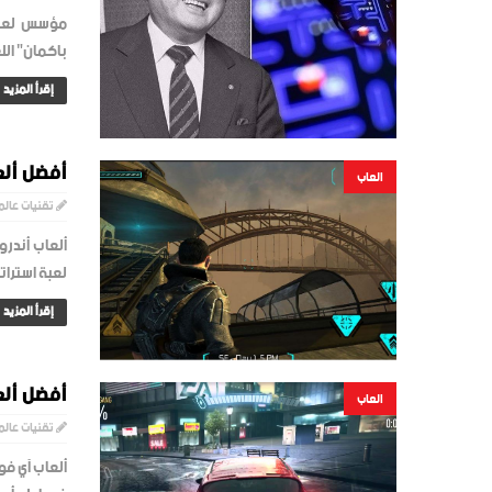
مؤسس لعبة ب
باكمان" اللع
إقرأ المزيد
أفضل ألع
العاب
تقنيات عالم
لعبة استرات
إقرأ المزيد
أفضل ألع
العاب
تقنيات عالم
ألعاب آي فو