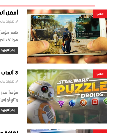
أفضل ألع
العاب
تقنيات عالم
هواتف أندرو
إقرأ المزيد
3 ألعاب صدرت مؤخراً على متجري أندرويد وآي أو إس أبرزها
العاب
تقنيات عالم
مؤخراً صدر
و"آي أو إس"
إقرأ المزيد
إضافة ميزات