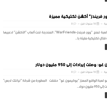
ر فريندز" أكشن تكتيكية مميزة
ية
10 سنوات قبل
0
وور فريندز لعبة تمنح "وور فريندز-WarFriends"، المندرجة تحت ألعاب "الأكشن" لاعبيها
تال تكتيكية مليئة با...
وصلت إيرادات إلى 950 مليون دولار
ية
10 سنوات قبل
0
 لعبة الواقع المعزز "بوكيمون غو" حققت المطورة من شركة "نيانتك لابس"
يون دولا...