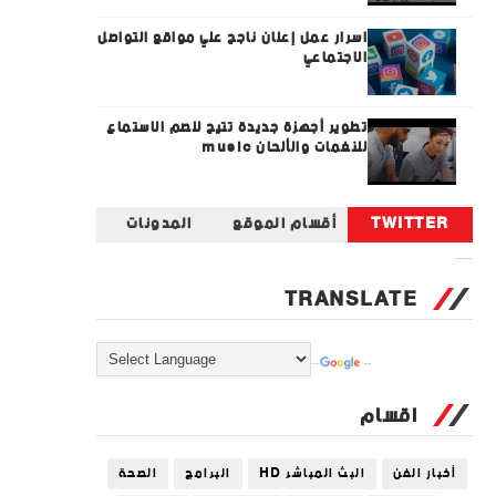
اسرار عمل إعلان ناجح علي مواقع التواصل
الاجتماعي
تطوير أجهزة جديدة تتيح للصم الاستماع
للنغمات والألحان music
TWITTER
أقسام الموقع
المدونات
Tweets by universal_tec
TRANSLATE
Powered by
Translate
اقسام
أخبار الفن
البث المباشر HD
البرامج
الصحة