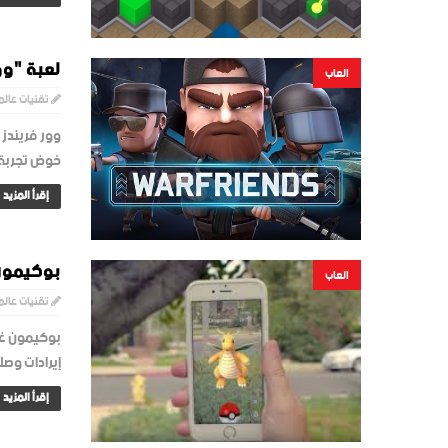
لعبة "وو
العاب
تقنيات عالم
خوض تجربة ق
إقرأ المزيد
بوكيمون غو: 
العاب
تقنيات عالم
بوكيمون غو
إيرادات وصلت إلى 950 مل
إقرأ المزيد