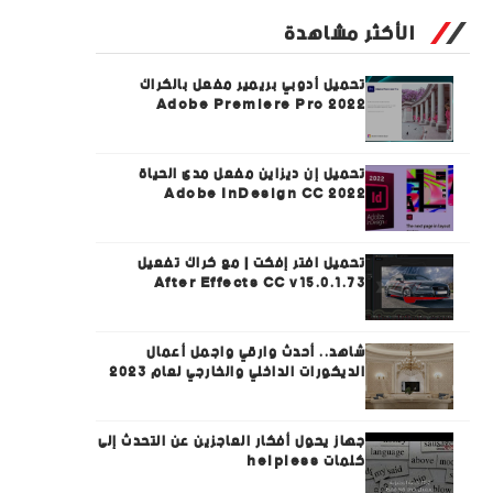
الأكثر مشاهدة
تحميل أدوبي بريمير مفعل بالكراك
Adobe Premiere Pro 2022
تحميل إن ديزاين مفعل مدى الحياة
Adobe InDesign CC 2022
تحميل افتر إفكت | مع كراك تفعيل
After Effects CC v15.0.1.73
شاهد.. أحدث وارقي واجمل أعمال
الديكورات الداخلي والخارجي لعام 2023
جهاز يحول أفكار العاجزين عن التحدث إلى
كلمات helpless