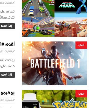
تقنيات عالم
تعرّف على 
تتوفر مجاناً عبر
إقرأ المزيد
أقوى 10 ألعاب فيديو لعام 2017... لعشاق الــ"فيديو جيمز"
العاب
تقنيات عالم
يمكنك استك
كهف على ال
إقرأ المزيد
بوكيمون
العاب
تقنيات عالم