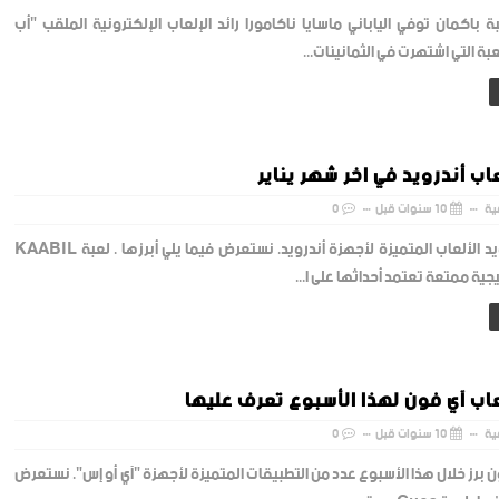
اكمان توفي الياباني ماسايا ناكامورا رائد الإلعاب الإلكترونية الملقب "أب
بة التي اشتهرت في الثمانينات...
اب أندرويد في اخر شهر يناير
ية
10 سنوات قبل
0
ألعاب أندرويد الألعاب المتميزة لأجهزة أندرويد. نستعرض فيما يلي أبرزها . لعبة KAABIL
يجية ممتعة تعتمد أحداثها على ا...
اب آي فون لهذا الأسبوع تعرف عليها
ية
10 سنوات قبل
0
ن برز خلال هذا الأسبوع عدد من التطبيقات المتميزة لأجهزة "آي أو إس". نستعرض