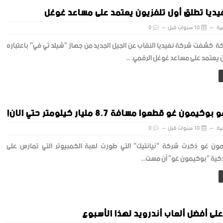
ديا تطلق أول تلفزيون يعتمد على مساعد غوغل
ية
10 سنوات قبل
0
كشفت شركة نفيديا النقاب عن الجيل الجديد من جهاز "شيلد تي في" باعتباره
 يعتمد على مساعد غوغل الرقمي. ...
ون غو قطعوا مسافة 8.7 مليار كيلومتر حتي الان!
ية
10 سنوات قبل
0
ون غو ذكرت شركة "نيانتيك" التي طورت لعبة الكمبيوتر التي تمارس على
ذكية "بوكيمون غو" أن مست...
على أفضل ألعاب أندرويد لهذا الأسبوع