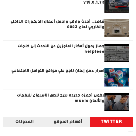
v15.0.1.73
شاهد.. أحدث وارقي واجمل أعمال الديكورات الداخلي
والخارجي لعام 2023
جهاز يحول أفكار العاجزين عن التحدث إلى كلمات
helpless
اسرار عمل إعلان ناجح علي مواقع التواصل الاجتماعي
تطوير أجهزة جديدة تتيح للصم الاستماع للنغمات
والألحان music
TWITTER
أقسام الموقع
المدونات
Tweets by universal_tec