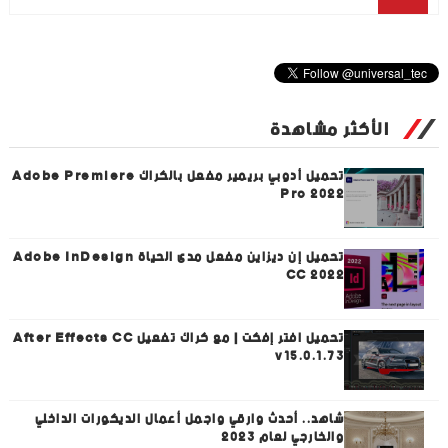
الأكثر مشاهدة
تحميل أدوبي بريمير مفعل بالكراك Adobe Premiere
Pro 2022
تحميل إن ديزاين مفعل مدى الحياة Adobe InDesign
CC 2022
تحميل افتر إفكت | مع كراك تفعيل After Effects CC
v15.0.1.73
شاهد.. أحدث وارقي واجمل أعمال الديكورات الداخلي
والخارجي لعام 2023