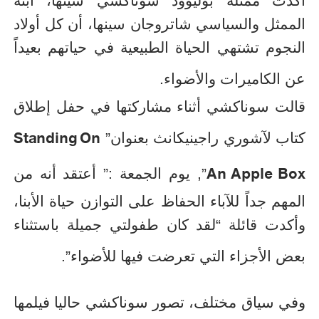
أكدت ممثلة بوليوود سوناكشي سينها، ابنه
الممثل والسياسي شاتروجان سينها، أن كل أولاد
النجوم تشتهي الحياة الطبيعية في حياتهم بعيداً
عن الكاميرات والأضواء.
قالت سوناكشي أثناء مشاركتها في حفل إطلاق
Standing On
كتاب لآشوري راجينيكانث بعنوان”
An Apple Box
”, يوم الجمعة :” أعتقد أنه من
المهم جداً للآباء الحفاظ على التوازن حياة الأبنا،
وأكدت قائلة “لقد كان طفولتي جميلة باستثناء
بعض الأجزاء التي تعرضت فيها للأضواء”.
وفي سياق مختلف، تصور سوناكشي حاليا فيلمها