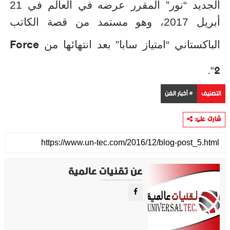
الجديد “نور” المقرر عرضه في العالم في 21
أبريل 2017، وهو مستمد من قصة الكاتب
Force
الباكستاني “امتياز سابا” بعد انتهائها من
2
“.
التصنيف
# أخبار الفن
شارك على:
عن تقنيات عالمية
موقع تقني متخصص في عرض اهم الاخبار والمواضيع المتعلقة بالتقنية والتكنولوجيا في جميع انجاء العالم سواء كانت تكنولوجيا الهواتف او تكنولوجيا الفضاء. ويعمل محررينا جاهدين على تقديم محتوى مميز.