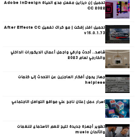
تحميل إن ديزاين مفعل مدى الحياة Adobe InDesign
CC 2022
تحميل افتر إفكت | مع كراك تفعيل After Effects CC
v15.0.1.73
شاهد.. أحدث وارقي واجمل أعمال الديكورات الداخلي
والخارجي لعام 2023
جهاز يحول أفكار العاجزين عن التحدث إلى كلمات
helpless
اسرار عمل إعلان ناجح علي مواقع التواصل الاجتماعي
تطوير أجهزة جديدة تتيح للصم الاستماع للنغمات
والألحان music