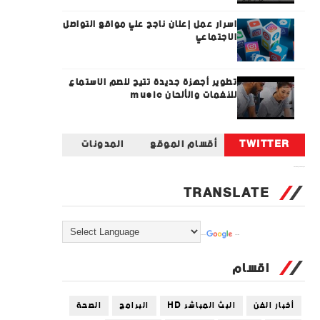
اسرار عمل إعلان ناجح علي مواقع التواصل
الاجتماعي
تطوير أجهزة جديدة تتيح للصم الاستماع
للنغمات والألحان music
TWITTER
أقسام الموقع
المدونات
Tweets by universal_tec
TRANSLATE
Powered by
Translate
اقسام
أخبار الفن
البث المباشر HD
البرامج
الصحة