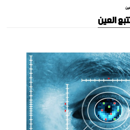
ين
بع العين