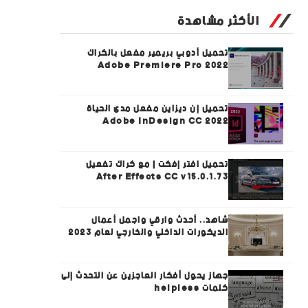
الأكثر مشاهدة
تحميل أدوبي بريمير مفعل بالكراك
Adobe Premiere Pro 2022
تحميل إن ديزاين مفعل مدى الحياة
Adobe InDesign CC 2022
تحميل افتر إفكت | مع كراك تفعيل
After Effects CC v15.0.1.73
شاهد.. أحدث وارقي واجمل أعمال
الديكورات الداخلي والخارجي لعام 2023
جهاز يحول أفكار العاجزين عن التحدث إلى
كلمات helpless