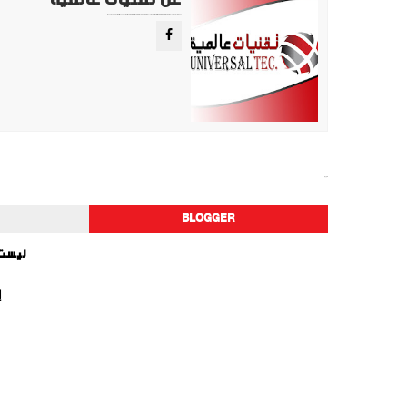
موقع تقني متخصص في عرض اهم الاخبار والمواضيع المتعلقة بالتقنية والتكنولوجيا في جميع انجاء العالم سواء كانت تكنولوجيا الهواتف او تكنولوجيا الفضاء. ويعمل محررينا جاهدين على تقديم محتوى مميز.
تكنولوجيا
BLOGGER
ليست 
إ