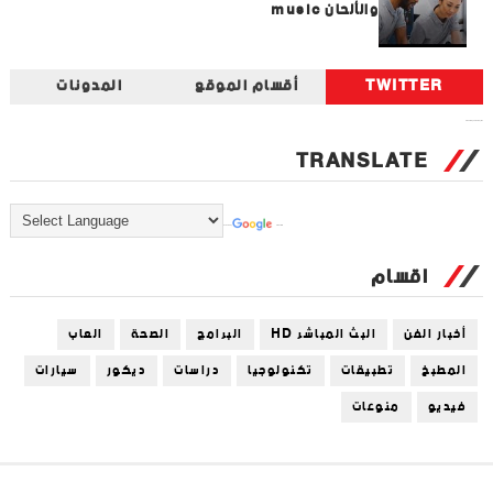
والألحان music
TWITTER
أقسام الموقع
المدونات
Tweets by universal_tec
TRANSLATE
Powered by
Translate
اقسام
أخبار الفن
البث المباشر HD
البرامج
الصحة
العاب
المطبخ
تطبيقات
تكنولوجيا
دراسات
ديكور
سيارات
فيديو
منوعات