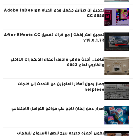
تحميل إن ديزاين مفعل مدى الحياة Adobe InDesign
CC 2022
تحميل افتر إفكت | مع كراك تفعيل After Effects CC
v15.0.1.73
شاهد.. أحدث وارقي واجمل أعمال الديكورات الداخلي
والخارجي لعام 2023
جهاز يحول أفكار العاجزين عن التحدث إلى كلمات
helpless
اسرار عمل إعلان ناجح علي مواقع التواصل الاجتماعي
تطوير أجهزة جديدة تتيح للصم الاستماع للنغمات