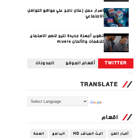
اسرار عمل إعلان ناجح علي مواقع التواصل
الاجتماعي
تطوير أجهزة جديدة تتيح للصم الاستماع
للنغمات والألحان music
TWITTER
أقسام الموقع
المدونات
Tweets by universal_tec
TRANSLATE
Powered by
Translate
اقسام
أخبار الفن
البث المباشر HD
البرامج
الصحة