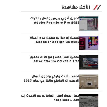
الأكثر مشاهدة
تحميل أدوبي بريمير مفعل بالكراك
Adobe Premiere Pro 2022
تحميل إن ديزاين مفعل مدى الحياة
Adobe InDesign CC 2022
تحميل افتر إفكت | مع كراك تفعيل
After Effects CC v15.0.1.73
شاهد.. أحدث وارقي واجمل أعمال
الديكورات الداخلي والخارجي لعام 2023
جهاز يحول أفكار العاجزين عن التحدث إلى
كلمات helpless