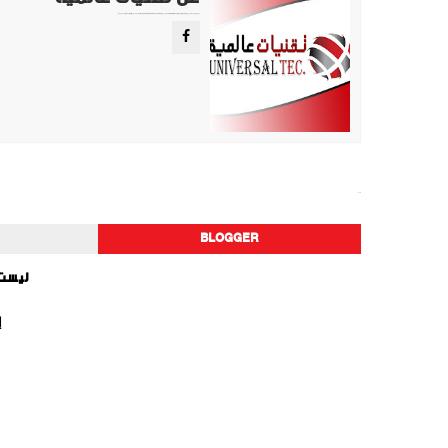
موقع تقني متخصص في عرض اهم الاخبار والمواضيع المتعلقة بالتقنية والتكنولوجيا في جميع انجاء العالم سواء كانت تكنولوجيا الهواتف او تكنولوجيا الفضاء. ويعمل محررينا جاهدين على تقديم محتوى مميز.
الصحة
BLOGGER
ليست 
إ