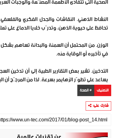
الصحية التى تتفادى الأطعمة المصنّعة والوجبات السري
النشاط الذهني. النقاشات والجدل الفكري والفلسفي، 
تحافظ على حيوية الذهن، وتدرّب خلايا الدماغ على تعلّ
الوزن. من المحتمل أن السمنة والبدانة تساهم بشكل غ
في تأخيره أو الوقاية منه.
التدخين. تشير بعض التقارير الطبية إلى أن تدخين السجا
يساعد على تطوّر الزهايمر بسرعة. لذا من المرجّح أن ا
التصنيف
# الصحة
شارك على:
عن تقنيات عالمية