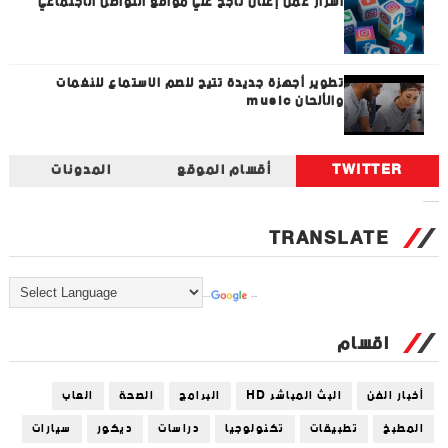
اسرار عمل إعلان ناجح علي مواقع التواصل الاجتماعي
تطوير أجهزة جديدة تتيح للصم الاستماع للنغمات
والألحان music
TWITTER
أقسام الموقع
المدونات
Tweets by universal_tec
TRANSLATE
Powered by
Translate
اقسام
أخبار الفن
البث المباشر HD
البرامج
الصحة
العاب
المطبخ
تطبيقات
تكنولوجيا
دراسات
ديكور
سيارات