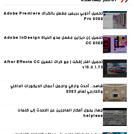
تحميل أدوبي بريمير مفعل بالكراك Adobe Premiere
Pro 2022
تحميل إن ديزاين مفعل مدى الحياة Adobe InDesign
CC 2022
تحميل افتر إفكت | مع كراك تفعيل After Effects CC
v15.0.1.73
شاهد.. أحدث وارقي واجمل أعمال الديكورات الداخلي
والخارجي لعام 2023
جهاز يحول أفكار العاجزين عن التحدث إلى كلمات
helpless