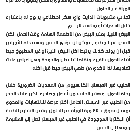
الحامل أكثر عرضة للالتهابات والعدوى بمعدل يفوق بـ 20 مرة
المرأة غير الحامل
تجنّبي مشروبات الدايت وأي سكر اصطناعي يرّوج له باعتباره
قليل السعرات أو مناسب للرجيم
البيض النيئ.
يعتبر البيض من الأطعمة الهامة وقت الحمل، لكن
البيض غير المطبوخ يمكن أن يؤذي الجنين ويسبب له الأمراض
قبل أن يولد. كذلك يرتبط أكل البيض النيئ أو غير المطبوخ جيداً
أثناء الحمل بالقيء وتقلصات البطن والدوخة وهي أعراض عليك
تفاديها، لذا تأكدي من طهي البيض جيداً قبل أكله.
الحليب غير المبستر.
الكالسيوم من المغذيات الضرورية خلال
رحلة الحمل، ويعتبر الحليب من أفضل مصادره، لكن عليك الحذر
من الحليب غير المبستر. الحامل أكثر عرضة للالتهابات والعدوى
بمعدل يفوق بـ 20 مرة المرأة غير الحامل. وتبين التقارير الطبية
أن البكتريا الموجودة في الحليب غير المبستر تصل إلى المشيمة
ومنها إلى الجنين.