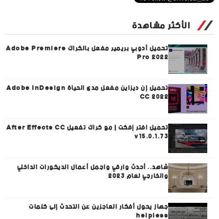
الأكثر مشاهدة
تحميل أدوبي بريمير مفعل بالكراك Adobe Premiere
Pro 2022
تحميل إن ديزاين مفعل مدى الحياة Adobe InDesign
CC 2022
تحميل افتر إفكت | مع كراك تفعيل After Effects CC
v15.0.1.73
شاهد.. أحدث وارقي واجمل أعمال الديكورات الداخلي
والخارجي لعام 2023
جهاز يحول أفكار العاجزين عن التحدث إلى كلمات
helpless