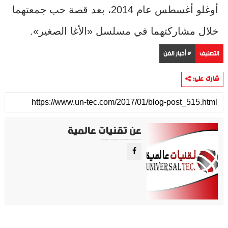
أوغلو أغسطس عام 2014، بعد قصة حب جمعتهما
خلال مشاركتهما في مسلسل «الأغا الصغير».
التصنيف
# أخبار الفن
شارك على:
عن تقنيات عالمية
موقع تقني متخصص في عرض اهم الاخبار والمواضيع المتعلقة بالتقنية والتكنولوجيا في جميع انجاء العالم سواء كانت تكنولوجيا الهواتف او تكنولوجيا الفضاء. ويعمل محررينا جاهدين على تقديم محتوى مميز.