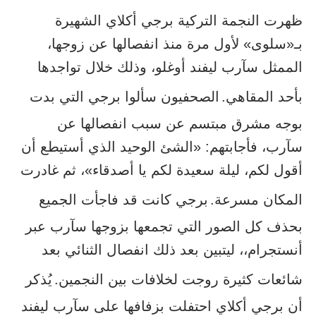
ظهرت النجمة التركية برجي أكلاي الشهيرة
بـ«سلوى» لأول مرة منذ انفصالها عن زوجها،
الممثل سآرب ليفند أوغلو، وذلك خلال تواجدها
بأحد المقاهي.
الصحفيون سألوا برجي التي بدت
بوجه مشرق مبتسم عن سبب انفصالها عن
سآرب، فأجابتهم: «الشئ الوحيد الذي أستيطع أن
أقول لكم، ليلة سعيدة لكم يا أصدقاء»، ثم غادرت
المكان مسرعة.
برجي كانت قد فاجأت الجميع
بحذف كل الصور التي تجمعها بزوجها سآرب عبر
أنستجرام،، ليتبين بعد ذلك انفصال الثنائي بعد
شائعات كثيرة روجت لخلافات بين النجمين.
يُذكر
أن برجي أكلاي احتفلت بزفافها على سآرب ليفند