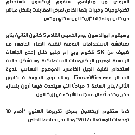
العروض من منازلهم، ستقوم إريكسون باستخدام
تكنولوجيات وخبرات بثها الخاص لعرض المقابلات بشكل مباشر
من خلال برنامجها “إريكسون سكاي بوكس”.
وسيقوم ايوالدسون يوم الخميس القادم 5 كانون الثاني/يناير
بمناقشة الاستخدامات اليومية لتقنية الجيل الخامس مع
ضيوف من SK تلكوم وبي إم دبليو خلال إحدى الجلسات
الرئيسية لمعرض الإلكترونيات الاستهلاكية. وستشكل حالات
استخدام تقنية الجيل الخامس، الموضوع الأساسي لندوة
الإفطار FierceWireless، وذلك يوم الجمعة 6 كانون
الثاني/يناير الساعة 7 صباحًا التي سيتحدث فيها آرون بنسال،
مدير وحدة أعمال منتجات الشبكة في إريكسون.
كما ستقوم إريكسون بعرض تقريرها السنوي “أهم 10
توجهات للمستهلك 2017” وذلك في جناحها الخاص.