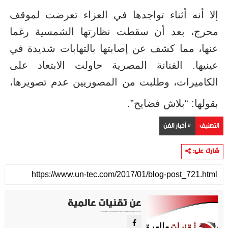
إلا أنه أثناء تواجدها في العزاء تعرضت لموقف
محرج، بعد أن سقطت نظارتها الشمسية رغما
عنها، مما كشف عن إصابتها بالتهابات شديدة في
عينيها. الفنانة المصرية حاولت الابتعاد على
الكاميرات، وطلبت من المصوريين عدم تصويرها،
بقولها: “بلاش فضايح”.
التصنيف
# أخبار الفن
شارك على:
عن تقنيات عالمية
موقع تقني متخصص في عرض اهم الاخبار والمواضيع المتعلقة بالتقنية والتكنولوجيا في جميع انجاء العالم سواء كانت تكنولوجيا الهواتف او تكنولوجيا الفضاء. ويعمل محررينا جاهدين على تقديم محتوى مميز.