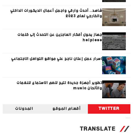
شاهد.. أحدث وارقي واجمل أعمال الديكورات الداخلي
والخارجي لعام 2023
جهاز يحول أفكار العاجزين عن التحدث إلى كلمات
helpless
اسرار عمل إعلان ناجح علي مواقع التواصل الاجتماعي
تطوير أجهزة جديدة تتيح للصم الاستماع للنغمات
والألحان music
TWITTER
أقسام الموقع
المدونات
Tweets by universal_tec
TRANSLATE