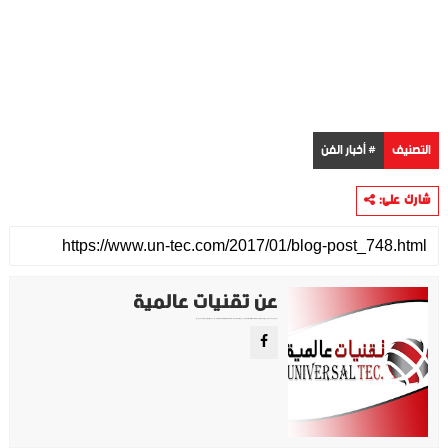
التصنيف
# أخبار الفن
شارك على:
عن تقنيات عالمية
موقع تقني متخصص في عرض اهم الاخبار والمواضيع المتعلقة بالتقنية والتكنولوجيا في جميع انجاء العالم سواء كانت تكنولوجيا الهواتف او تكنولوجيا الفضاء. ويعمل محررينا جاهدين على تقديم محتوى مميز.