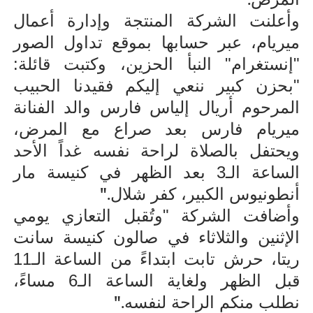
.
وأعلنت الشركة المنتجة وإدارة أعمال
ميريام، عبر حسابها بموقع تداول الصور
"إنستغرام" النبأ الحزين، وكتبت قائلة:
"بحزن كبير ننعي إليكم فقيدنا الحبيب
المرحوم أريال إلياس فارس والد الفنانة
ميريام فارس بعد صراع مع المرض،
ويحتفل بالصلاة لراحة نفسه غداً الأحد
الساعة الـ3 بعد الظهر في كنيسة مار
".
أنطونيوس الكبير، كفر شلال
وأضافت الشركة "وتُقبل التعازي يومي
الإثنين والثلاثاء في صالون كنيسة سانت
ريتا، حرش تابت ابتداءً من الساعة الـ11
قبل الظهر ولغاية الساعة الـ6 مساءً،
".
نطلب منكم الراحة لنفسه