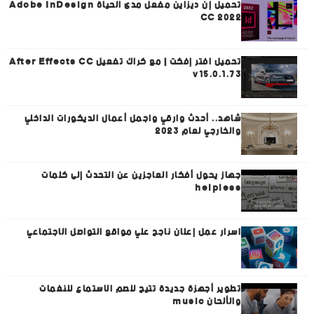
تحميل إن ديزاين مفعل مدى الحياة Adobe InDesign
CC 2022
تحميل افتر إفكت | مع كراك تفعيل After Effects CC
v15.0.1.73
شاهد.. أحدث وارقي واجمل أعمال الديكورات الداخلي
والخارجي لعام 2023
جهاز يحول أفكار العاجزين عن التحدث إلى كلمات
helpless
اسرار عمل إعلان ناجح علي مواقع التواصل الاجتماعي
تطوير أجهزة جديدة تتيح للصم الاستماع للنغمات
والألحان music