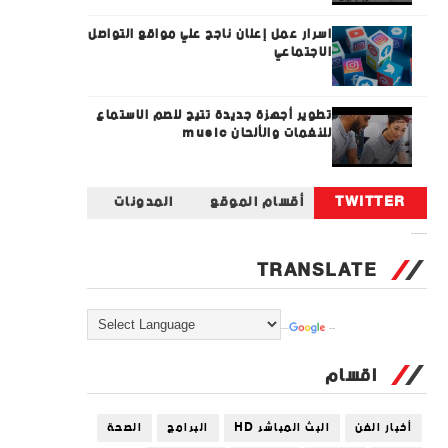
اسرار عمل إعلان ناجح علي مواقع التواصل
الاجتماعي
تطوير أجهزة جديدة تتيح للصم الاستماع
للنغمات والألحان music
TWITTER
أقسام الموقع
المدونات
Tweets by universal_tec
TRANSLATE
Powered by
Translate
اقسام
أخبار الفن
البث المباشر HD
البرامج
الصحة