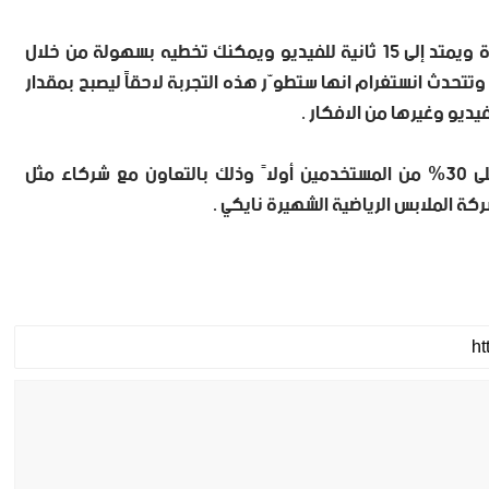
الاعلان سيستمر لمدة 5 ثواني إذا كان على شكل صورة ويمتد إلى 15 ثانية للفيديو ويمكنك تخطيه بسهولة من خلال
وتتحدث انستغرام انها ستطوّر هذه التجربة لاحقاً ليصبح بمقدار
يديو وغيرها من الافكار .
انستغرام ذكرت أنها سوف تختبر اطلاق الاعلانات على 30% من المستخدمين أولاً وذلك بالتعاون مع شركاء مثل
كة الملابس الرياضية الشهيرة نايكي .