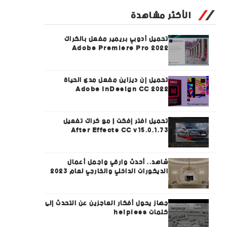
الأكثر مشاهدة
تحميل أدوبي بريمير مفعل بالكراك
Adobe Premiere Pro 2022
تحميل إن ديزاين مفعل مدى الحياة
Adobe InDesign CC 2022
تحميل افتر إفكت | مع كراك تفعيل
After Effects CC v15.0.1.73
شاهد.. أحدث وارقي واجمل أعمال
الديكورات الداخلي والخارجي لعام 2023
جهاز يحول أفكار العاجزين عن التحدث إلى
كلمات helpless