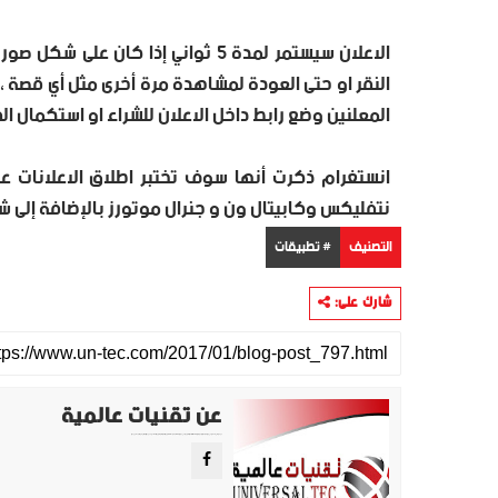
النقر او حتى العودة لمشاهدة مرة أخرى مثل أي قصة ، 
المعلنين وضع رابط داخل الاعلان للشراء او استكمال الف
نتفليكس وكابيتال ون و جنرال موتورز بالإضافة إلى شر
التصنيف
# تطبيقات
شارك على:
عن تقنيات عالمية
موقع تقني متخصص في عرض اهم الاخبار والمواضيع المتعلقة بالتقنية والتكنولوجيا في جميع انجاء العالم سواء كانت تكنولوجيا الهواتف او تكنولوجيا الفضاء. ويعمل محررينا جاهدين على تقديم محتوى مميز.