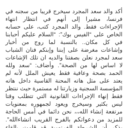
أكد والد سعد المجرد سيخرج قريبا من سجنه في
فرنسا، مشيرا إلى أنهم في انتظار انتهاء
الإجراءات فقط. والد المجرد كتب، على حسابه
الخاص على “الفيس بوك”: “السلام عليكم أحبابنا
في كل مكان.. بالنسبة لما روج من أخبار
وإشاعات مغرضة على إبننا وإبنكم فنان الشباب
سعد لمجرد نعلن بصفتنا والديه ان تلك الإشاعات
لا اساس لها من الصحة”. وأضاف: “سعد ولله
الحمد بصحة وعافية فقط يعيش الملل لأنه لم
يعتد على مثل هاته المحنة القاسية داخل هاته
المؤسسة السجنية وزيارتنا له مستمرة حيث ننتظر
فقط إنهاء الإجراءات القانونية التي تتطلب وقتا
ليس بكثير وسيخرج ويعود لجمهوره بمعنويات
مرتفعة إنشاء الله،،، نحن دائما في أمس الحاجة
دعواتكم بالفرج القريب انشاءالله”.
للمزيد من
يذكر أن الشرطة الفرنسية قد قامت بإلقاء