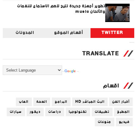
تطوير أجهزة جديدة تتيح للصم الاستماع للنغمات
والألحان music
TWITTER
أقسام الموقع
المدونات
Tweets by universal_tec
TRANSLATE
Powered by
Translate
اقسام
أخبار الفن
البث المباشر HD
البرامج
الصحة
العاب
المطبخ
تطبيقات
تكنولوجيا
دراسات
ديكور
سيارات
فيديو
منوعات