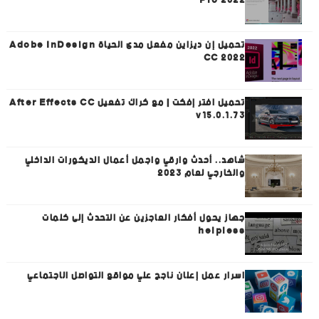
Pro 2022
تحميل إن ديزاين مفعل مدى الحياة Adobe InDesign
CC 2022
تحميل افتر إفكت | مع كراك تفعيل After Effects CC
v15.0.1.73
شاهد.. أحدث وارقي واجمل أعمال الديكورات الداخلي
والخارجي لعام 2023
جهاز يحول أفكار العاجزين عن التحدث إلى كلمات
helpless
اسرار عمل إعلان ناجح علي مواقع التواصل الاجتماعي