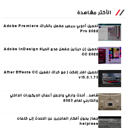
الأكثر مشاهدة
تحميل أدوبي بريمير مفعل بالكراك Adobe Premiere
Pro 2022
تحميل إن ديزاين مفعل مدى الحياة Adobe InDesign
CC 2022
تحميل افتر إفكت | مع كراك تفعيل After Effects CC
v15.0.1.73
شاهد.. أحدث وارقي واجمل أعمال الديكورات الداخلي
والخارجي لعام 2023
جهاز يحول أفكار العاجزين عن التحدث إلى كلمات
helpless