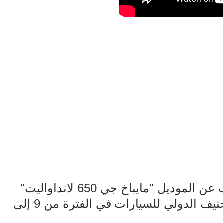
كشف النقاب عن الموديل "مايباخ جي 650 لانداواليت"
الجديد، وذلك خلال فعاليات معرض جنيف الدولي للسيارات في الفترة من 9 إلى