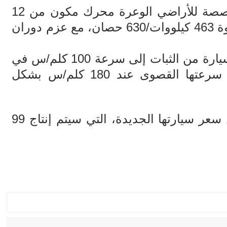
ويزأر بداخل سيارة مرسيدس المخصصة للأراضي الوعرة محرك مكون من 12
، يولد قوة 463 كيلووات/630 حصان، مع عزم دوران
وبفضل هذه القوة الهائلة تتسارع السيارة من الثبات إلى سرعة 100 كلم/س في
أقل من ست ثوان، كما تم تحديد سرعتها القصوى عند 180 كلم/س بشكل
ولم تكشف مرسيدس حتى الآن عن سعر سيارتها الجديدة، التي سيتم إنتاج 99