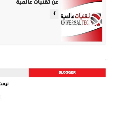
عن تقنيات عالمية
موقع تقني متخصص في عرض اهم الاخبار والمواضيع المتعلقة بالتقنية والتكنولوجيا في جميع انجاء العالم سواء كانت تكنولوجيا الهواتف او تكنولوجيا الفضاء. ويعمل محررينا جاهدين على تقديم محتوى مميز.
سيارات
BLOGGER
ليست 
إ