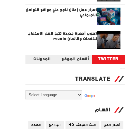
اسرار عمل إعلان ناجح علي مواقع التواصل
الاجتماعي
تطوير أجهزة جديدة تتيح للصم الاستماع
للنغمات والألحان music
TWITTER
أقسام الموقع
المدونات
Tweets by universal_tec
TRANSLATE
Powered by
Translate
اقسام
أخبار الفن
البث المباشر HD
البرامج
الصحة