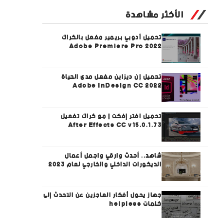
الأكثر مشاهدة
تحميل أدوبي بريمير مفعل بالكراك
Adobe Premiere Pro 2022
تحميل إن ديزاين مفعل مدى الحياة
Adobe InDesign CC 2022
تحميل افتر إفكت | مع كراك تفعيل
After Effects CC v15.0.1.73
شاهد.. أحدث وارقي واجمل أعمال
الديكورات الداخلي والخارجي لعام 2023
جهاز يحول أفكار العاجزين عن التحدث إلى
كلمات helpless