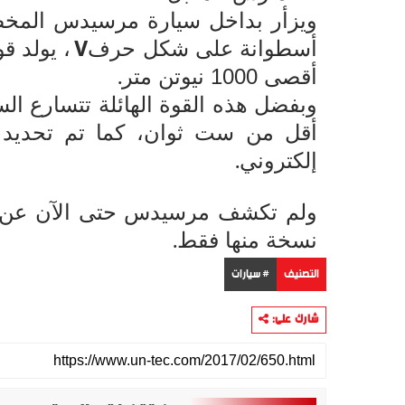
V
أسطوانة على شكل حرف
.
أقصى 1000 نيوتن متر
.
إلكتروني
.
نسخة منها فقط
التصنيف
# سيارات
شارك على: