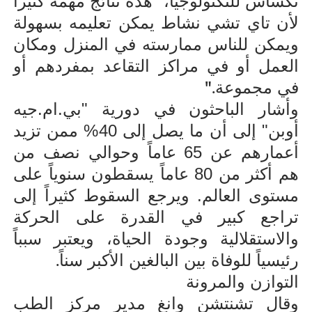
تكساس للتكنولوجيا، "هذه نتائج مهمة كثيراً
لأن تاي تشي نشاط يمكن تعليمه بسهولة
ويمكن للناس ممارسته في المنزل ومكان
العمل أو في مراكز التقاعد بمفردهم أو
".
في مجموعة
وأشار الباحثون في دورية "بي.ام.جيه
أوبن" إلى أن ما يصل إلى 40% ممن تزيد
أعمارهم عن 65 عاماً وحوالي نصف من
هم أكثر من 80 عاماً يسقطون سنوياً على
مستوى العالم. ويرجع السقوط كثيراً إلى
تراجع كبير في القدرة على الحركة
والاستقلالية وجودة الحياة، ويعتبر سبباً
.
رئيسياً للوفاة بين البالغين الأكبر سناً
التوازن والمرونة
وقال تشنتشن وانغ مدير مركز الطب