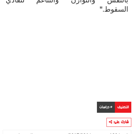
".
السقوط
التصنيف
# دراسات
شارك على: