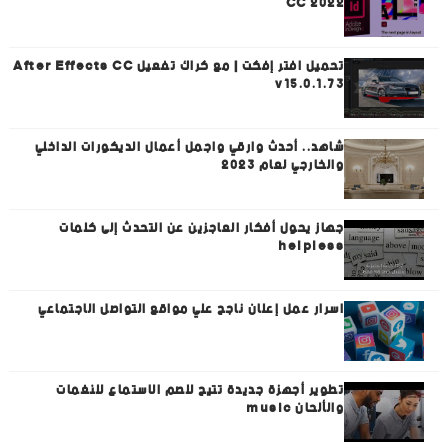
CC 2022
تحميل افتر إفكت | مع كراك تفعيل After Effects CC
v15.0.1.73
شاهد.. أحدث وارقي واجمل أعمال الديكورات الداخلي
والخارجي لعام 2023
جهاز يحول أفكار العاجزين عن التحدث إلى كلمات
helpless
اسرار عمل إعلان ناجح علي مواقع التواصل الاجتماعي
تطوير أجهزة جديدة تتيح للصم الاستماع للنغمات
والألحان music