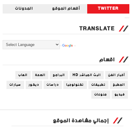
TWITTER
أقسام الموقع
المدونات
Tweets by universal_tec
TRANSLATE
Powered by
Translate
اقسام
أخبار الفن
البث المباشر HD
البرامج
الصحة
العاب
المطبخ
تطبيقات
تكنولوجيا
دراسات
ديكور
سيارات
فيديو
منوعات
إجمالي مشاهدة الموقع