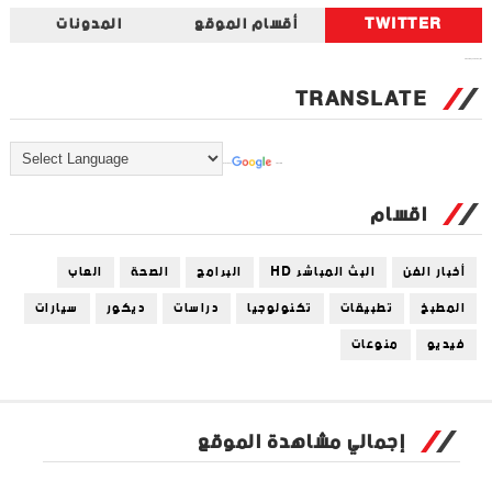
TWITTER
أقسام الموقع
المدونات
Tweets by universal_tec
TRANSLATE
Powered by
Translate
اقسام
أخبار الفن
البث المباشر HD
البرامج
الصحة
العاب
المطبخ
تطبيقات
تكنولوجيا
دراسات
ديكور
سيارات
فيديو
منوعات
إجمالي مشاهدة الموقع