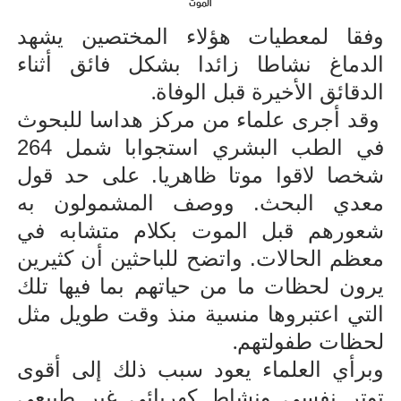
الموت
وفقا لمعطيات هؤلاء المختصين يشهد
الدماغ نشاطا زائدا بشكل فائق أثناء
.
الدقائق الأخيرة قبل الوفاة
وقد أجرى علماء من مركز هداسا للبحوث
في الطب البشري استجوابا شمل 264
شخصا لاقوا موتا ظاهريا. على حد قول
معدي البحث. ووصف المشمولون به
شعورهم قبل الموت بكلام متشابه في
معظم الحالات. واتضح للباحثين أن كثيرين
يرون لحظات ما من حياتهم بما فيها تلك
التي اعتبروها منسية منذ وقت طويل مثل
.
لحظات طفولتهم
وبرأي العلماء يعود سبب ذلك إلى أقوى
توتر نفسي ونشاط كهربائي غير طبيعي