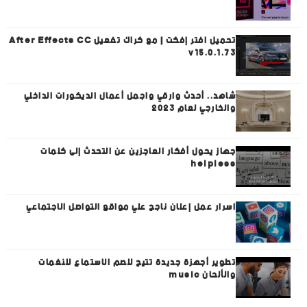
تحميل افتر إفكت | مع كراك تفعيل After Effects CC
v15.0.1.73
شاهد.. أحدث وارقي واجمل أعمال الديكورات الداخلي
والخارجي لعام 2023
جهاز يحول أفكار العاجزين عن التحدث إلى كلمات
helpless
اسرار عمل إعلان ناجح علي مواقع التواصل الاجتماعي
تطوير أجهزة جديدة تتيح للصم الاستماع للنغمات
والألحان music