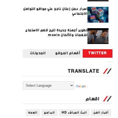
اسرار عمل إعلان ناجح علي مواقع التواصل
الاجتماعي
تطوير أجهزة جديدة تتيح للصم الاستماع
للنغمات والألحان music
TWITTER
أقسام الموقع
المدونات
Tweets by universal_tec
TRANSLATE
Powered by
Translate
اقسام
أخبار الفن
البث المباشر HD
البرامج
الصحة