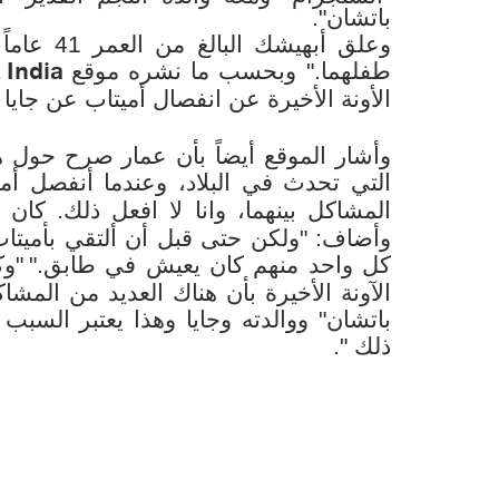
باتشان".
وعلق أبهي
India
طفلهما."
وبحسب ما نشره موقع
الأونة الأخيرة عن انفصال أميتاب عن جايا باتش
وأشار الموقع أيضاً بأن عمار صرح حول هذا
التي تحدث في البلاد، وعندما أنفصل أمي
المشاكل بينهما، وانا لا افعل ذلك. كا
وأضاف: "ولكن حتى قبل أن ألتقي بأميتاب
كل واحد منهم كان يعيش في طابق."
"وك
الآونة الأخيرة بأن هناك العديد من المشا
باتشان" ووالدته وجايا وهذا يعتبر السبب
ذلك ".