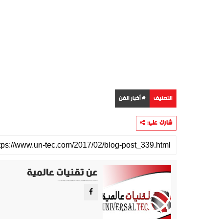
التصنيف
# أخبار الفن
شارك على:
عن تقنيات عالمية
موقع تقني متخصص في عرض اهم الاخبار والمواضيع المتعلقة بالتقنية والتكنولوجيا في جميع انجاء العالم سواء كانت تكنولوجيا الهواتف او تكنولوجيا الفضاء. ويعمل محررينا جاهدين على تقديم محتوى مميز.