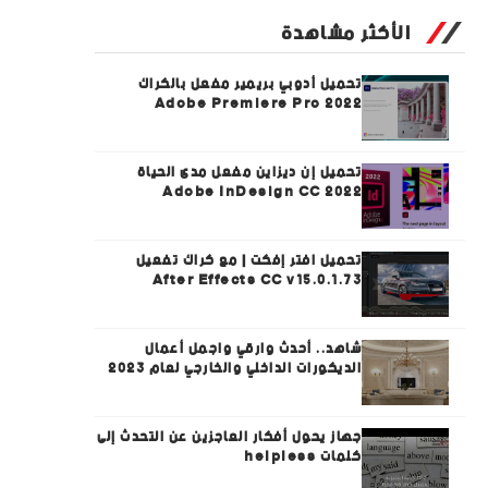
الأكثر مشاهدة
تحميل أدوبي بريمير مفعل بالكراك
Adobe Premiere Pro 2022
تحميل إن ديزاين مفعل مدى الحياة
Adobe InDesign CC 2022
تحميل افتر إفكت | مع كراك تفعيل
After Effects CC v15.0.1.73
شاهد.. أحدث وارقي واجمل أعمال
الديكورات الداخلي والخارجي لعام 2023
جهاز يحول أفكار العاجزين عن التحدث إلى
كلمات helpless