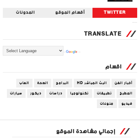
TWITTER
أقسام الموقع
المدونات
Tweets by universal_tec
TRANSLATE
Powered by
Translate
اقسام
أخبار الفن
البث المباشر HD
البرامج
الصحة
العاب
المطبخ
تطبيقات
تكنولوجيا
دراسات
ديكور
سيارات
فيديو
منوعات
إجمالي مشاهدة الموقع