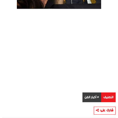
التصنيف
# أخبار الفن
شارك على: