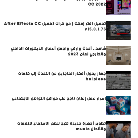
CC 2022
تحميل افتر إفكت | مع كراك تفعيل After Effects CC
v15.0.1.73
شاهد.. أحدث وارقي واجمل أعمال الديكورات الداخلي
والخارجي لعام 2023
جهاز يحول أفكار العاجزين عن التحدث إلى كلمات
helpless
اسرار عمل إعلان ناجح علي مواقع التواصل الاجتماعي
تطوير أجهزة جديدة تتيح للصم الاستماع للنغمات
والألحان music