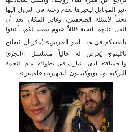
تراجع عن فكرة لقاء زوجته، واكتفى بمحادثتها
عبر الموبايل ليخبرها بعدم رغبته في النزول إليها
تجنباً لأسئلة الصحفيين، وغادر المكان بعد أن
ألقى عليهم التحية قائلاً: «يوم سعيد لكم، أعتنوا
بانفسكم في هذا الجو القارس».
يُذكر أن كيفانج
تاتليتوج يُعرض له حالياً مسلسل «الجرئ
والجميلة» الذي يشارك في بطولته أمام النجمة
التركية توبا بويوكستون الشهيرة بـ«لميس».