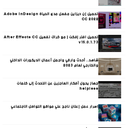
تحميل إن ديزاين مفعل مدى الحياة Adobe InDesign
CC 2022
تحميل افتر إفكت | مع كراك تفعيل After Effects CC
v15.0.1.73
شاهد.. أحدث وارقي واجمل أعمال الديكورات الداخلي
والخارجي لعام 2023
جهاز يحول أفكار العاجزين عن التحدث إلى كلمات
helpless
اسرار عمل إعلان ناجح علي مواقع التواصل الاجتماعي