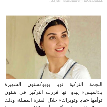
تقنيات عالمية
9 سنوات قبل
أخبار الفن,
النجمة التركية توبا بويوكستون الشهيرة
بـ«لميس»
يبدو
انها
قررت التركيز في شئون
توأمها «مايا وتوبراك» خلال الفترة المقبلة، وذلك