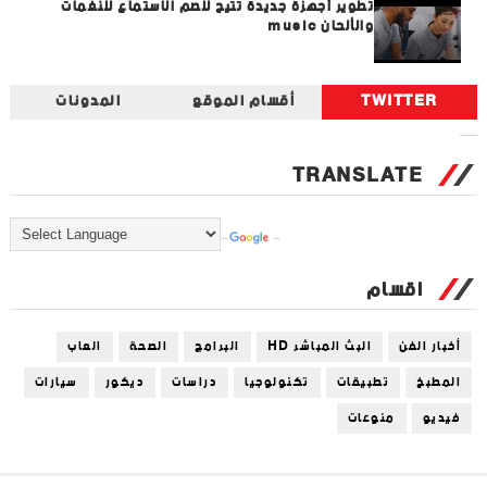
تطوير أجهزة جديدة تتيح للصم الاستماع للنغمات
والألحان music
TWITTER
أقسام الموقع
المدونات
Tweets by universal_tec
TRANSLATE
Powered by
Translate
اقسام
أخبار الفن
البث المباشر HD
البرامج
الصحة
العاب
المطبخ
تطبيقات
تكنولوجيا
دراسات
ديكور
سيارات
فيديو
منوعات