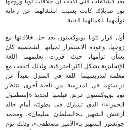
بعد الشائعات التي أكدت أن خلافات توبا وزوجها
نور صايلاك كانت بسبب انشغالهما عن رعاية
توأمهما بأعمالهما الفنية.
أول قرار لتوبا بويوكستون بعد حل خلافاتها مع
زوجها، وعودة الاستقرار لحياتها الشخصية كان
بشأن توأمها، حيث قررت تعليمهما اللغة
الإنجليزية بشكل أكثر احترافية، ولذلك اتفقت مع
معلمة لتدريسهما اللغة في المنزل بعيداً عن
دراستهما في المدرسة. من ناحية أخرى، تنتظر
توبا بويوكستون عرض فيلمها الجديد «إسطنبول
الحمراء» الذي تشارك في بطولته أمام خالد
أرغنش الشهير بـ«السلطان سليمان»، ومحمد
جونسور الشهير بـ«الأمير مصطفى»، وذلك يوم