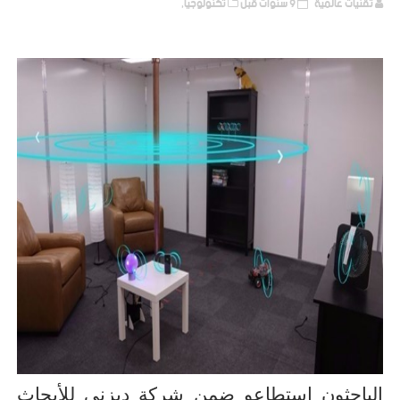
تقنيات عالمية
9 سنوات قبل
تكنولوجيا,
الباحثون
استطاعو
ضمن شركة ديزني للأبحاث