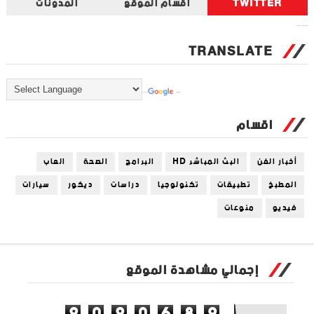
TWITTER
أقسام الموقع
المدونات
Tweets by universal_tec
TRANSLATE
Powered by
Translate
اقسام
أخبار الفن
البث المباشر HD
البرامج
الصحة
العاب
المطبخ
تطبيقات
تكنولوجيا
دراسات
ديكور
سيارات
فيديو
منوعات
إجمالي مشاهدة الموقع