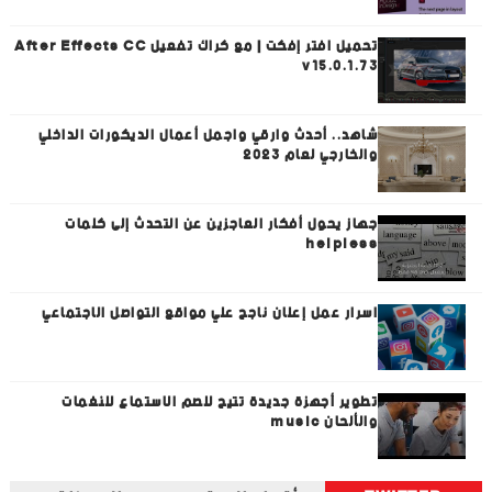
تحميل افتر إفكت | مع كراك تفعيل After Effects CC
v15.0.1.73
شاهد.. أحدث وارقي واجمل أعمال الديكورات الداخلي
والخارجي لعام 2023
جهاز يحول أفكار العاجزين عن التحدث إلى كلمات
helpless
اسرار عمل إعلان ناجح علي مواقع التواصل الاجتماعي
تطوير أجهزة جديدة تتيح للصم الاستماع للنغمات
والألحان music