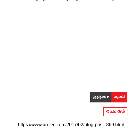
التصنيف
# تكنولوجيا
شارك على: