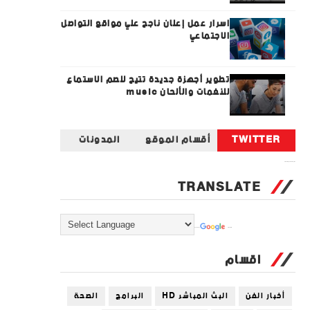
اسرار عمل إعلان ناجح علي مواقع التواصل
الاجتماعي
تطوير أجهزة جديدة تتيح للصم الاستماع
للنغمات والألحان music
TWITTER
أقسام الموقع
المدونات
Tweets by universal_tec
TRANSLATE
Powered by
Translate
اقسام
أخبار الفن
البث المباشر HD
البرامج
الصحة