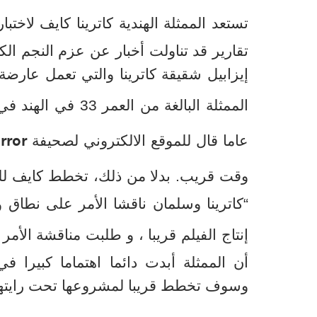
تستعد الممثلة الهندية كاترينا كايف لاختب
تقارير قد تناولت أخبار عن عزم النجم الكب
إيزابيل شقيقة كاترينا والتي تعمل عارضة 
الممثلة البالغة من العمر 33 في الهند في كثير من الأحيان.
rror
عاما قال للموقع الالكتروني لصحيفة
وقت قريب. بدلا من ذلك، تخطط كايف للعم
“كاترينا وسلمان ناقشا الأمر على نطاق 
إنتاج الفيلم قريبا ، و طلبت مناقشة الأمر
أن الممثلة أبدت دائما اهتماما كبيرا في
وسوف تخطط قريبا لمشروعها تحت رايتها