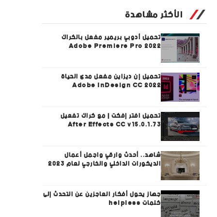
الأكثر مشاهدة
تحميل أدوبي بريمير مفعل بالكراك
Adobe Premiere Pro 2022
تحميل إن ديزاين مفعل مدى الحياة
Adobe InDesign CC 2022
تحميل افتر إفكت | مع كراك تفعيل
After Effects CC v15.0.1.73
شاهد.. أحدث وارقي واجمل أعمال
الديكورات الداخلي والخارجي لعام 2023
جهاز يحول أفكار العاجزين عن التحدث إلى
كلمات helpless