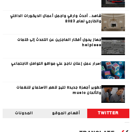
شاهد.. أحدث وارقي واجمل أعمال الديكورات الداخلي
والخارجي لعام 2023
جهاز يحول أفكار العاجزين عن التحدث إلى كلمات
helpless
اسرار عمل إعلان ناجح علي مواقع التواصل الاجتماعي
تطوير أجهزة جديدة تتيح للصم الاستماع للنغمات
والألحان music
TWITTER
أقسام الموقع
المدونات
Tweets by universal_tec