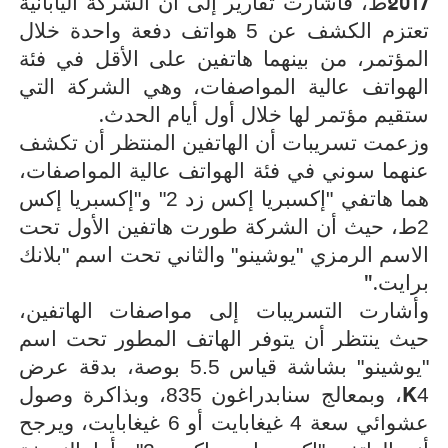
2017
ط، فأشارت تقارير إلى أن الشركة اليابانية
تعتزم الكشف عن 5 هواتف دفعة واحدة خلال
المؤتمر، من بينهما هاتفين على الأقل في فئة
الهواتف عالية المواصفات، وهي الشركة التي
.
ستقيم مؤتمر لها خلال أول أيام الحدث
وزعمت تسريبات أن الهاتفين المنتظر أن تكشف
عنهما سوني في فئة الهواتف عالية المواصفات،
هما هاتفي "إكسبريا إكس زد 2" و"إكسبريا إكس
2ط، حيث أن الشركة طورت هاتفين الأول تحت
الاسم الرمزي "يوشينو" والثاني تحت اسم "بلانك
".
برايت
وأشارت التسريبات إلى مواصفات الهاتفين،
حيث ينتظر أن يتوفر الهاتف المطور تحت اسم
"يوشينو" بشاشة قياس 5.5 بوصة، بدقة عرض
K
4
، وبمعالج سنابدراغون 835، وبذاكرة وصول
عشوائي سعة 4 غيغابايت أو 6 غيغابايت، ويرجح