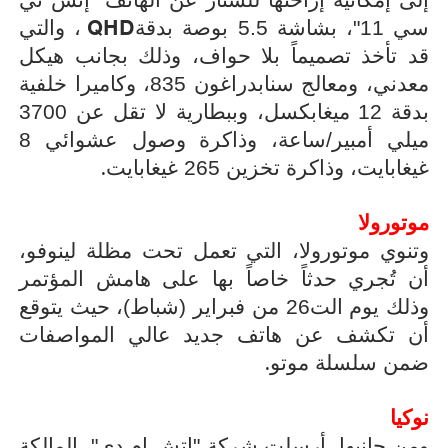
إلى إمكانية إزاحتها للستار عن الهاتف "إتش تي
QHD
سي 11"، بشاشة 5.5 بوصة بدقة
، والتي
قد تأخذ تصميماً بلا حواف، وذلك بجانب هيكل
معدني، ومعالج سنابدراغون 835، وكاميرا خلفية
بدقة 12 ميغابكسل، وببطارية لا تقل عن 3700
ميلي أمبير/ساعة، وذاكرة وصول عشوائي 8
.
غيغابايت، وذاكرة تخزين 265 غيغابايت
موتورولا
وتنوي موتورولا، التي تعمل تحت مظلة لينوفو،
أن تُجري حدثاً خاصاً بها على هامش المؤتمر
وذلك يوم الت26 من فبراير (شباط)، حيث يتوقع
أن تكشف عن هاتف جديد عالي المواصفات
.
ضمن سلسلة موتو
نوكيا
ومن جانبها، أرسلت شركة "إتش إم دي"، المالكة