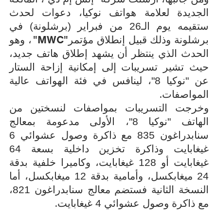
الجديدة لعلامة هواتف نوكيا، دعوات لحدث
ستقيمه يوم الـ26 من فبراير (برشلونة) في
"MWC"
برشلونة وذلك قبيل إنطلاق مؤتمر
، وهو
الحدث الذي ينتظر أن يشهد إطلاق هاتف جديد،
حيث تشير تسريبات إلى إمكانية إزاحة الستار
عن "نوكيا 8"، لينافس في فئة الهواتف عالية
.
المواصفات
وخرجت التسريبات بمواصفات لنسختين من
الهاتف "نوكيا 8"، الأولى مدعومة بمعالج
سنابدراغون 835 مع ذاكرة وصول عشوائي 6
غيغابايت وذاكرة تخزين داخلية بسعة 64
غيغابايت أو 128 غيغابايت، وكاميرا خلفية بدقة
24 ميغابكسل، وأمامية بدقة 12 ميغابكسل، أما
النسخة الثانية فستضم معالج سنابدراغون 821،
.
مع ذاكرة وصول عشوائي 4 غيغابايت