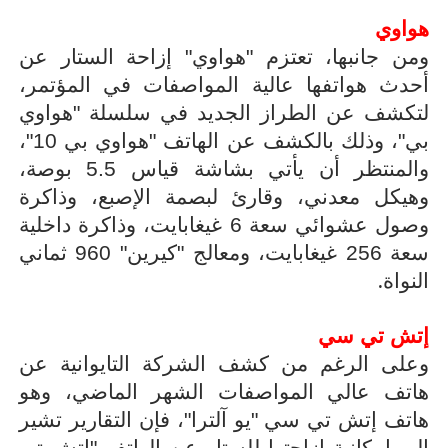
هواوي
ومن جانبها، تعتزم "هواوي" إزاحة الستار عن
أحدث هواتفها عالية المواصفات في المؤتمر،
لتكشف عن الطراز الجديد في سلسلة "هواوي
بي"، وذلك بالكشف عن الهاتف "هواوي بي 10"،
والمنتظر أن يأتي بشاشة قياس 5.5 بوصة،
وهيكل معدني، وقارئ لبصمة الإصبع، وذاكرة
وصول عشوائي سعة 6 غيغابايت، وذاكرة داخلية
سعة 256 غيغابايت، ومعالج "كيرين" 960 ثماني
.
النواة
إتش تي سي
وعلى الرغم من كشف الشركة التايوانية عن
هاتف عالي المواصفات الشهر الماضي، وهو
هاتف إتش تي سي "يو آلترا"، فإن التقارير تشير