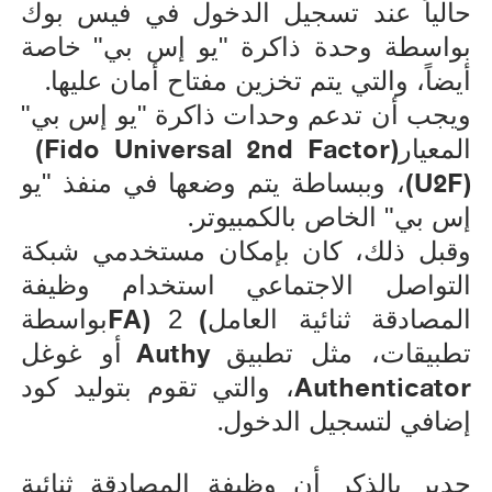
حالياً عند تسجيل الدخول في فيس بوك
بواسطة وحدة ذاكرة "يو إس بي" خاصة
.
أيضاً، والتي يتم تخزين مفتاح أمان عليها
ويجب أن تدعم وحدات ذاكرة "يو إس بي"
(Fido Universal 2nd Factor)
المعيار
(U2F)
، وببساطة يتم وضعها في منفذ "يو
.
إس بي" الخاص بالكمبيوتر
وقبل ذلك، كان بإمكان مستخدمي شبكة
التواصل الاجتماعي استخدام وظيفة
FA)
(
المصادقة ثنائية العامل
2
بواسطة
Authy
تطبيقات، مثل تطبيق
أو غوغل
Authenticator
، والتي تقوم بتوليد كود
.
إضافي لتسجيل الدخول
جدير بالذكر أن وظيفة المصادقة ثنائية