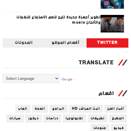
تطوير أجهزة جديدة تتيح للصم الاستماع للنغمات
والألحان music
TWITTER
أقسام الموقع
المدونات
Tweets by universal_tec
TRANSLATE
Powered by
Translate
اقسام
أخبار الفن
البث المباشر HD
البرامج
الصحة
العاب
المطبخ
تطبيقات
تكنولوجيا
دراسات
ديكور
سيارات
فيديو
منوعات