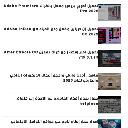
تحميل أدوبي بريمير مفعل بالكراك Adobe Premiere
Pro 2022
تحميل إن ديزاين مفعل مدى الحياة Adobe InDesign
CC 2022
تحميل افتر إفكت | مع كراك تفعيل After Effects CC
v15.0.1.73
شاهد.. أحدث وارقي واجمل أعمال الديكورات الداخلي
والخارجي لعام 2023
جهاز يحول أفكار العاجزين عن التحدث إلى كلمات
helpless
اسرار عمل إعلان ناجح علي مواقع التواصل الاجتماعي