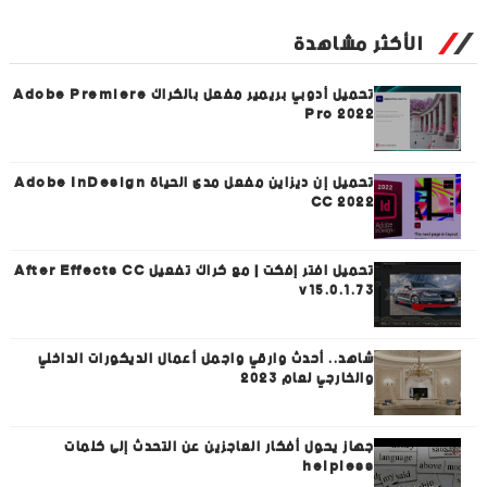
الأكثر مشاهدة
تحميل أدوبي بريمير مفعل بالكراك Adobe Premiere
Pro 2022
تحميل إن ديزاين مفعل مدى الحياة Adobe InDesign
CC 2022
تحميل افتر إفكت | مع كراك تفعيل After Effects CC
v15.0.1.73
شاهد.. أحدث وارقي واجمل أعمال الديكورات الداخلي
والخارجي لعام 2023
جهاز يحول أفكار العاجزين عن التحدث إلى كلمات
helpless