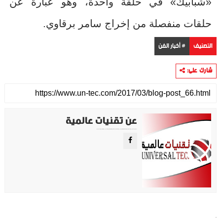
«شبابيك» في حلقة واحدة، وهو عبارة عن
حلقات منفصلة من إخراج سامر برقاوي.
التصنيف
# أخبار الفن
شارك على:
عن تقنيات عالمية
موقع تقني متخصص في عرض اهم الاخبار والمواضيع المتعلقة بالتقنية والتكنولوجيا في جميع انجاء العالم سواء كانت تكنولوجيا الهواتف او تكنولوجيا الفضاء. ويعمل محررينا جاهدين على تقديم محتوى مميز.
أخبار الفن