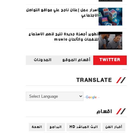
اسرار عمل إعلان ناجح علي مواقع التواصل
الاجتماعي
تطوير أجهزة جديدة تتيح للصم الاستماع
للنغمات والألحان music
TWITTER
أقسام الموقع
المدونات
Tweets by universal_tec
TRANSLATE
Powered by
Translate
اقسام
أخبار الفن
البث المباشر HD
البرامج
الصحة