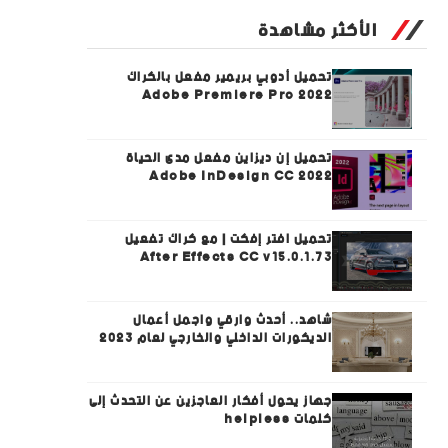
الأكثر مشاهدة
تحميل أدوبي بريمير مفعل بالكراك
Adobe Premiere Pro 2022
تحميل إن ديزاين مفعل مدى الحياة
Adobe InDesign CC 2022
تحميل افتر إفكت | مع كراك تفعيل
After Effects CC v15.0.1.73
شاهد.. أحدث وارقي واجمل أعمال
الديكورات الداخلي والخارجي لعام 2023
جهاز يحول أفكار العاجزين عن التحدث إلى
كلمات helpless