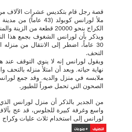
قصة رجل قام بتكديس عشرات الآلاف من ق
ملأ لورانس كوبولد (43 
الكراج بنحو 20000 قطعة من الزينة والمنحوتات والتحف على شكل أنواع كثيرة من الطيور
ويذكر بأن لورانس الشغوف بجمع هذا النوع
30 عاماً، اضطر إلى الانتقال من منزله 
.
التحف
ويقول لورانس إنه لا ينوي التوقف عند ه
نهاية حياته. وبعد أن امتلأ منزله بالتح
ملابسه في منزل والديه. وقد جمع لورانس
.
الصحون التي تحمل صوراً للطيور
من الجدير بالذكر أن منزل لورانس الذي
واسع وغرفة كبيرة للجلوس، قد عج بآلاف ق
لورانس إلى استخدام ثلاث عليات وكراج ال
التصنيف
# منوعات