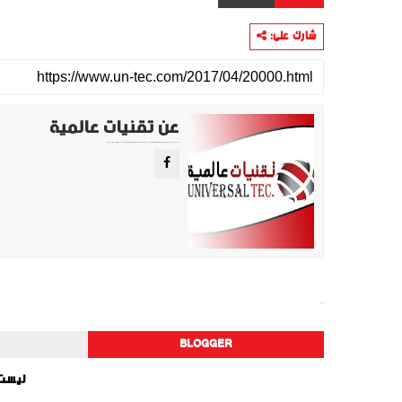
شارك على:
عن تقنيات عالمية
موقع تقني متخصص في عرض اهم الاخبار والمواضيع المتعلقة بالتقنية والتكنولوجيا في جميع انجاء العالم سواء كانت تكنولوجيا الهواتف او تكنولوجيا الفضاء. ويعمل محررينا جاهدين على تقديم محتوى مميز.
منوعات
BLOGGER
ليست 