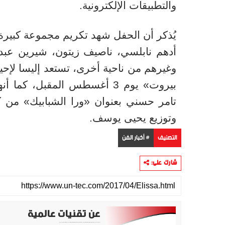
والتطبيقات الإلكترونية.
يُذكر أن الحفل شهد تكريم مجموعة كبيرة 
أدهم نابلسي، ناصيف زيتون، شيرين عبد
وغيرهم من ناحية أخرى، تستعد إليسا لإح
بيروت» يوم 3 أغسطس المقبل، ك
تامر حسني بعنوان «ورا الشبابيك» من 
وتوزيع يحيى يوسف.
التصنيف
# أخبار الفن
شارك على:
عن تقنيات عالمية
موقع تقني متخصص في عرض اهم الاخبار والمواضيع المتعلقة بالتقنية والتكنولوجيا في جميع انجاء العالم سواء كانت تكنولوجيا الهواتف او تكنولوجيا الفضاء. ويعمل محررينا جاهدين على تقديم محتوى مميز.