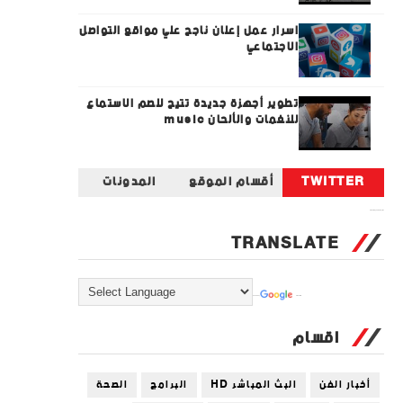
اسرار عمل إعلان ناجح علي مواقع التواصل
الاجتماعي
تطوير أجهزة جديدة تتيح للصم الاستماع
للنغمات والألحان music
TWITTER
أقسام الموقع
المدونات
Tweets by universal_tec
TRANSLATE
Powered by
Translate
اقسام
أخبار الفن
البث المباشر HD
البرامج
الصحة