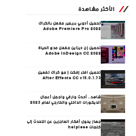
الأكثر مشاهدة
تحميل أدوبي بريمير مفعل بالكراك
Adobe Premiere Pro 2022
تحميل إن ديزاين مفعل مدى الحياة
Adobe InDesign CC 2022
تحميل افتر إفكت | مع كراك تفعيل
After Effects CC v15.0.1.73
شاهد.. أحدث وارقي واجمل أعمال
الديكورات الداخلي والخارجي لعام 2023
جهاز يحول أفكار العاجزين عن التحدث إلى
كلمات helpless