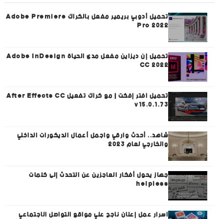
تحميل أدوبي بريمير مفعل بالكراك Adobe Premiere
Pro 2022
تحميل إن ديزاين مفعل مدى الحياة Adobe InDesign
CC 2022
تحميل افتر إفكت | مع كراك تفعيل After Effects CC
v15.0.1.73
شاهد.. أحدث وارقي واجمل أعمال الديكورات الداخلي
والخارجي لعام 2023
جهاز يحول أفكار العاجزين عن التحدث إلى كلمات
helpless
اسرار عمل إعلان ناجح علي مواقع التواصل الاجتماعي