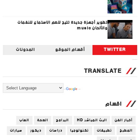
تطوير أجهزة جديدة تتيح للصم الاستماع للنغمات
والألحان music
TWITTER
أقسام الموقع
المدونات
Tweets by universal_tec
TRANSLATE
Powered by
Translate
اقسام
أخبار الفن
البث المباشر HD
البرامج
الصحة
العاب
المطبخ
تطبيقات
تكنولوجيا
دراسات
ديكور
سيارات