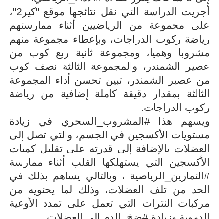
أجريت الدراسة التي نقل نتائجها موقع "كير2"،
على مجموعة من الرياضيين أثناء ممارستهم
رياضة ركوب الدراجات، وبإعطاء مجموعة منهم
مشروبا وهميا، ومجموعة ثانية ربع كوب من
عصير الشمندر، والمجموعة الثالثة نصف كوب
من عصير الشمندر، تبين تحسن أداء المجموعة
الثالثة بمقدار دقيقة كاملة إضافية من رياضة
.
ركوب الدراجات
ويسهم هذا #المشروب_السحري في زيادة
مستويات الأكسجين في الجسم، والتي تصل إلى
العضلات بالإضافة إلى قدرته على تقليل كميات
الأكسجين التي يستهلكها القلب أثناء ممارسة
#التمارين_الرياضية ، وبالتالي يساهم بذلك في
الحد من تلف العضلات، وذلك لما يحتويه من
مركبات النترات التي تعمل على تمدد الأوعية
.
الدموية وزيادة #ضخ_الدم إلى العضلات