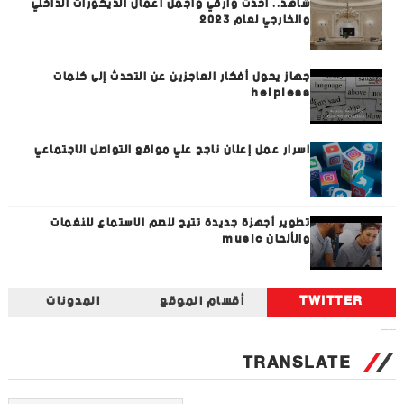
شاهد.. أحدث وارقي واجمل أعمال الديكورات الداخلي
والخارجي لعام 2023
جهاز يحول أفكار العاجزين عن التحدث إلى كلمات
helpless
اسرار عمل إعلان ناجح علي مواقع التواصل الاجتماعي
تطوير أجهزة جديدة تتيح للصم الاستماع للنغمات
والألحان music
TWITTER
أقسام الموقع
المدونات
Tweets by universal_tec
TRANSLATE