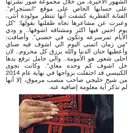
الشهور الأخيرة، من خلال مجموعة صور نشرتها
على حسابها الخاص على موقع “انستجرام”.
الفنانة القطرية كشفت أنها تنتظر مولودة أنثى،
وعبرت عن مشاعرها تجاه طفلتها بقولها: “كل
يوم احس فيها اكثر ومشتاقه اشوفها.. و ودي
الأيام تمرسرعه وتكون في حضني”. وأضافت:
“من زمان اتمنى اليوم الي اشوف فيه ضناي
وأعطيها حنان الدنيا والله يرزق كل محروم.. لان
احلى شعور هو الأمومة.. والي حامل ترفع يدها
خل اشوف كم وحده معاي”. وكانت نجوى
الكبيسي قد احتفلت بزواجها في نهاية عام 2014
من شيخ خليجي صاحب منصب مرموق، إلا أنها
لم تذكر أية معلومة إضافية عنه.