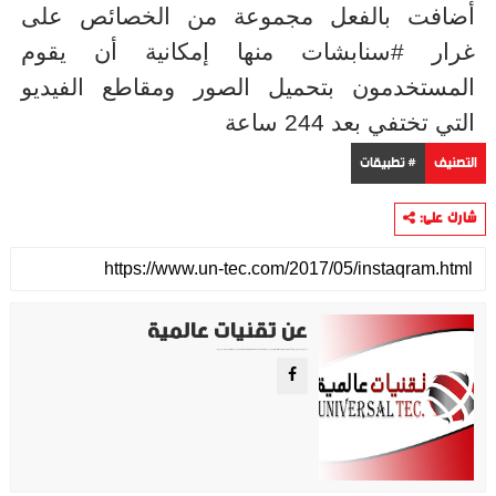
أضافت بالفعل مجموعة من الخصائص على
غرار #سنابشات منها إمكانية أن يقوم
المستخدمون بتحميل الصور ومقاطع الفيديو
التي تختفي بعد 244 ساعة
التصنيف
# تطبيقات
شارك على:
عن تقنيات عالمية
موقع تقني متخصص في عرض اهم الاخبار والمواضيع المتعلقة بالتقنية والتكنولوجيا في جميع انجاء العالم سواء كانت تكنولوجيا الهواتف او تكنولوجيا الفضاء. ويعمل محررينا جاهدين على تقديم محتوى مميز.