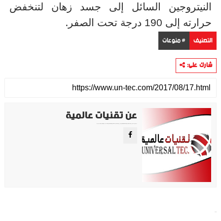
النيتروجين السائل إلى جسد زهان لتنخفض
.
حرارته إلى 190 درجة تحت الصفر
التصنيف
# منوعات
شارك على:
عن تقنيات عالمية
موقع تقني متخصص في عرض اهم الاخبار والمواضيع المتعلقة بالتقنية والتكنولوجيا في جميع انجاء العالم سواء كانت تكنولوجيا الهواتف او تكنولوجيا الفضاء. ويعمل محررينا جاهدين على تقديم محتوى مميز.
منوعات