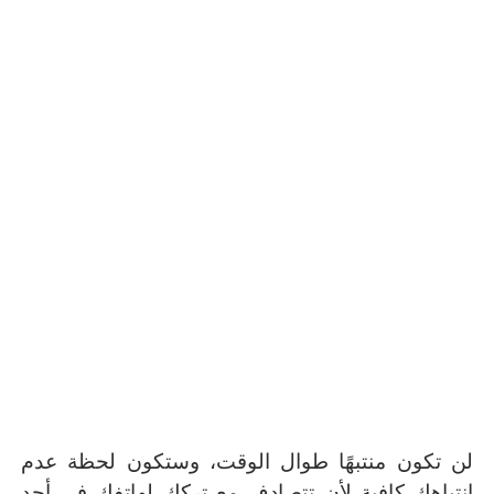
لن تكون منتبهًا طوال الوقت، وستكون لحظة عدم
انتباهك كافية لأن تتصادف مع تركك لهاتفك في أحد