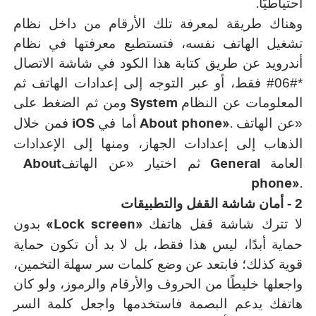
.
احتياطيًّا
وهناك طريقة لمعرفة تلك الأرقام من داخل نظام
تشغيل الهاتف نفسه، فتستطيع معرفتها في نظام
أندرويد عن طريق كتابة هذا الكود في شاشة الاتصال
*#06# فقط، أو عبر التوجه إلى إعدادات الهاتف ثم
System
المعلومات عن النظام
ومن ثم الضغط على
iOS
About phone».
«عن الهاتف
أما في
فمن خلال
الذهاب إلى إعدادات الجهاز، ومنها إلى الإعدادات
About
General
العامة
ثم اختيار «عن الهاتف
phone».
2 -
أمان شاشة القفل والتطبيقات
«Lock screen»
لا تترك شاشة قفل هاتفك
بدون
حماية أبدًا، ليس هذا فقط، بل لا بد أن تكون حماية
قوية كذلك؛ فابتعد عن وضع كلمات سر سهلة التخمين،
واجعلها خليطًا من الحروف والأرقام والرموز، ولو كان
هاتفك يدعم البصمة فاستخدمها واجعل كلمة السر