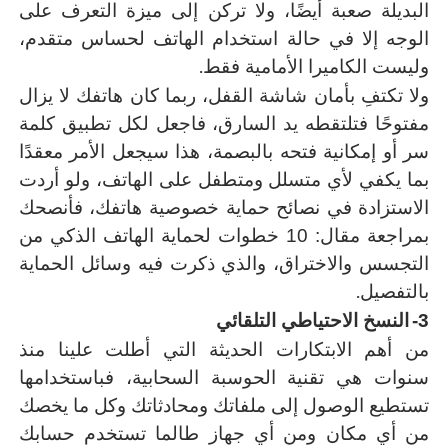
البديلة صعبة أيضًا، ولا تركن إلى ميزة التعرف على
الوجه إلا في حالة استخدام الهاتف لحساس متقدم،
.
وليست الكاميرا الأمامية فقط
ولا تكتفِ بأمان شاشة القفل، ربما كان هاتفك لا يزال
مفتوحًا فتلتقطه يد السارق، فاجعل لكل تطبيق كلمة
سر أو إمكانية فتحه بالبصمة، هذا سيجعل الأمر معقدًا
بما يكفي لأي متسلل ومتطفل على الهاتف، ولو أردت
الاستزادة في نصائح حماية خصوصية هاتفك، فأنصحك
بمراجعة مقال: 10 خطوات لحماية الهاتف الذكي من
التجسس والاختراق، والذي ذكرت فيه وسائل الحماية
.
بالتفصيل
3-
النسخ الاحتياطي التلقائي
من أهم الابتكارات الحديثة التي أطلت علينا منذ
سنوات هي تقنية الحوسبة السحابية، فباستخدامها
تستطيع الوصول إلى ملفاتك ومحادثاتك وكل ما يخصك
من أي مكان ومن أي جهاز طالما تستخدم حسابك