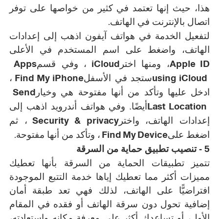
هذا، حيث إنها تعتمد في كثير من خواصها على توفر
.
اتصال بالإنترنت في الهاتف
لتفعيل الخدمة في هواتف آيفون اذهب إلى إعدادات
الهاتف، واضغط على اسم المستخدم في الأعلى
Apps
iCloud
Apple ID
، ومنها اختر
، وفي قسم
Find My iPhone
using iCloud
ستجد في الأسفل
،
Send
ادخل عليها وتأكد من أنها مفتوحة هي وخيار
Last Location
أيضًا. وفي هواتف أندرويد اذهب إلى
Security & privacy
إعدادات الهاتف، واختر
، ثم
.
Find My Device
اضغط على
، وتأكد من أنها مفتوحة
5 -
تنصيب تطبيق حماية من السرقة
تتميز تطبيقات الحماية من السرقة بأنها تعطيك
مميزات أكثر مما تعطيك إياها خدمة التتبع الموجودة
افتراضيًّا على الهاتف، لذلك فهي تعد طبقة أمان
إضافية تحول دون سرقة الهاتف أو فقده في المقام
الأول، أو تساعدك أكثر على معرفة مكانه واستعادته،