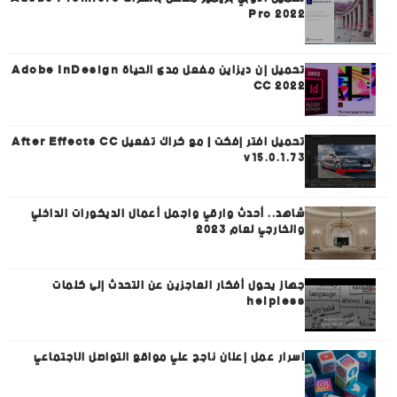
Pro 2022
تحميل إن ديزاين مفعل مدى الحياة Adobe InDesign
CC 2022
تحميل افتر إفكت | مع كراك تفعيل After Effects CC
v15.0.1.73
شاهد.. أحدث وارقي واجمل أعمال الديكورات الداخلي
والخارجي لعام 2023
جهاز يحول أفكار العاجزين عن التحدث إلى كلمات
helpless
اسرار عمل إعلان ناجح علي مواقع التواصل الاجتماعي