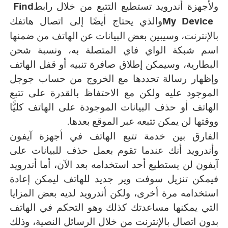
Find
ولأجهزة أندرويد تستطيع التتبع من خلال رابط
My Device
والذي يحتاج أيضًا إلى اتصال هاتفك
بالإنترنت، وسيبين بعض البيانات عن الهاتف من ضمنها
اسم شبكة الواي فاي المتصلة به، ونسبة شحن
البطارية، وسيمكن إطلاق صافرة تنبيه أو قفل الهاتف
وإظهار رسالة تحددها مع الخروج من حساب جوجل
الموجود عليه ولكن مع الاحتفاظ بالقدرة على تتبع
الهاتف أو حذف البيانات الموجودة على الهاتف كليًّا
.
ووقتها لن يمكن تتبعه عبر الموقع بعدها
الفارق بين خدمة تتبع الهاتف في أجهزة آيفون
وأندرويد أنك عندما تقوم بعمل حذف للبيانات على
آيفون لن يستطيع أحد استخدامه بعد الآن، أما أندرويد
فيمكن تنزيل سوفت وير جديد للهاتف ليمكن إعادة
استخدامه مرة أخرى، ولكن أندرويد لديه بعض المزايا
التي يمكنها مساعدتك كذلك وهو التحكم في الهاتف
بدون اتصال بالإنترنت من خلال الرسائل النصية، وذلك