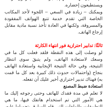
.
ويستطيعون إحضاره
ويمكنك – زيادة في السعي – اللجوء لأحد المكاتب
الخاصة التي تقدم خدمة تتبع الهواتف المفقودة
والمسروقة، ولكنها في العادة تأخذ نسبة مادية مقابل
.
إرجاع الهاتف
ثالثًا: تدابير احترازية فور انتهاء الكارثة
لو وصلت إلى هذه النقطة فلقد فعلت كل ما في
وسعك لاستعادة الهاتف، ولم يتبقَ سوى انتظار
النتيجة، وفي حالة النتيجة الإيجابية واستعادة الهاتف
بنجاح (واحتمالات حدوث ذلك كبيرة بعد كل ما قمت
.
به) فهناك تدبير احترازي أخير عليك أن تفعله
استعادة ضبط المصنع
لا تعلم في مدة فقدك للهاتف وحتى رجوعه إليك ما
هي الأمور التي تم استخدام هاتفك فيها، ما هي
التطبيقات والملفات التي قام السارق بتحميلها عليه،