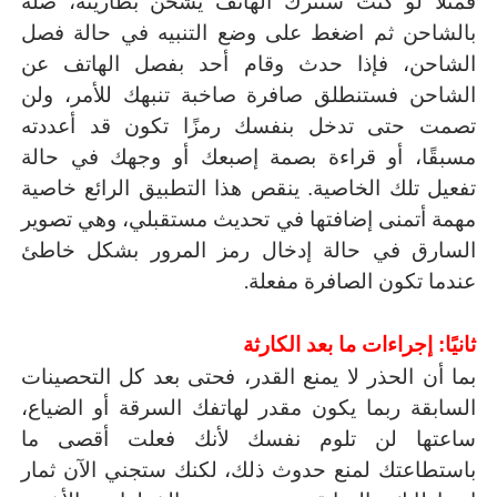
فمثلًا لو كنت ستترك الهاتف يشحن بطاريته، صله
بالشاحن ثم اضغط على وضع التنبيه في حالة فصل
الشاحن، فإذا حدث وقام أحد بفصل الهاتف عن
الشاحن فستنطلق صافرة صاخبة تنبهك للأمر، ولن
تصمت حتى تدخل بنفسك رمزًا تكون قد أعددته
مسبقًا، أو قراءة بصمة إصبعك أو وجهك في حالة
تفعيل تلك الخاصية. ينقص هذا التطبيق الرائع خاصية
مهمة أتمنى إضافتها في تحديث مستقبلي، وهي تصوير
السارق في حالة إدخال رمز المرور بشكل خاطئ
.
عندما تكون الصافرة مفعلة
ثانيًا: إجراءات ما بعد الكارثة
بما أن الحذر لا يمنع القدر، فحتى بعد كل التحصينات
السابقة ربما يكون مقدر لهاتفك السرقة أو الضياع،
ساعتها لن تلوم نفسك لأنك فعلت أقصى ما
باستطاعتك لمنع حدوث ذلك، لكنك ستجني الآن ثمار