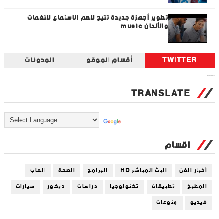
تطوير أجهزة جديدة تتيح للصم الاستماع للنغمات
والألحان music
TWITTER
أقسام الموقع
المدونات
Tweets by universal_tec
TRANSLATE
Powered by
Translate
اقسام
أخبار الفن
البث المباشر HD
البرامج
الصحة
العاب
المطبخ
تطبيقات
تكنولوجيا
دراسات
ديكور
سيارات
فيديو
منوعات