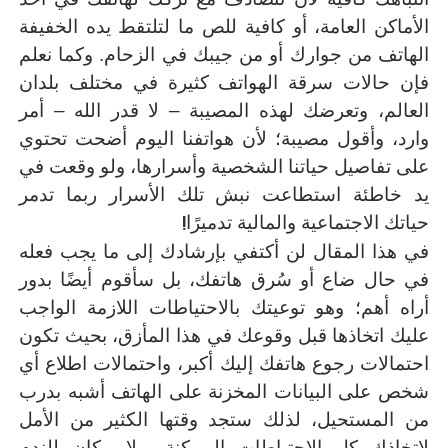
الأماكن العامة، أو كافية للص ما لتلتقط يده الخفيفة
الهاتف من جوارك أو من جيبك في الزحام. وكما نعلم
فإن حالات سرقة الهواتف كثيرة في مختلف بلدان
العالم، وتعرضك لهذه المصيبة – لا قدر الله – أمر
وارد، وأقول مصيبة؛ لأن هواتفنا اليوم أضحت تحتوي
على تفاصيل حياتنا الشخصية وأسرارها، ولو وقعت في
يد خاطئة استطاعت نبش تلك الأسرار ربما تدمر
!
حياتك الاجتماعية والمالية تدميرًا
في هذا المقال لن أكتفي بإرشادك إلى ما يجب فعله
في حال ضاع أو سُرق هاتفك، بل سأقوم أيضًا بدور
أراه أهم؛ وهو توعيتك بالاحتياطات اللازمة الواجب
عليك اتخاذها قبل وقوعك في هذا المأزق، بحيث تكون
احتمالات رجوع هاتفك إليك أكبر، واحتمالات اطلاع أي
شخص على البيانات المخزنة على الهاتف أشبه بدرب
من المستحيل، لذلك ستجد وقتها الكثير من الأمل
لاتخاذك كل الاحتياطات الممكنة، ولا مكان للندم