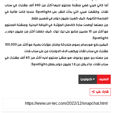
أما كاتي فيني فهي منشئة محتوى لديها أكثر من 850 ألف مشترك في سناب
تشات. وكشفت فيني، التي بدأت النشر على Spotlight عندما كانت طالبة في
المدرسة الثانوية، كيف كسبت مليون دولار في شهرين فقط.
من جهتها أوضحت سارة كالاهان المؤثرة في اللياقة البدنية ومنشئة المحتوى
مع أكثر من 10 ملايين متابع على تيك توك، كيف حققت أكثر من مليون دولار بـ
Spotlight.
كيفين باري هو رسام رسوم متحركة وفنان مؤثرات بصرية مع أكثر من 100،000
مشترك في سناب تشات ويكسب آلاف الدولارات من على سناب شات.
من جهته ربح جوي روغوف هو منشئ محتوى لديه أكثر من 80 ألف مشترك في
سناب تشات، ما لا يقل عن 1.2 مليون دولار بفضل Spotlight.
التصنيف
# تكنولوجيا
شارك على: