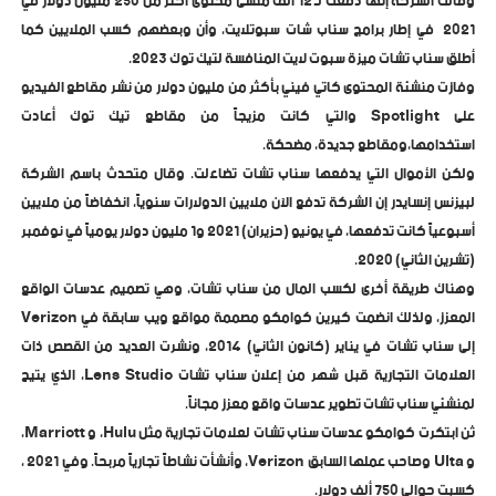
وقالت الشركة إنها دفعت لـ 12 ألف منشئ محتوى أكثر من 250 مليون دولار في
2021 في إطار برامج سناب شات سبوتلايت، وأن وبعضهم كسب الملايين كما
أطلق سناب تشات ميزة سبوت لايت المنافسة لتيك توك 2023.
وفازت منشئة المحتوى كاتي فيني بأكثر من مليون دولار من نشر مقاطع الفيديو
على Spotlight والتي كانت مزيجاً من مقاطع تيك توك أعادت
استخدامها،ومقاطع جديدة، مضحكة.
ولكن الأموال التي يدفعها سناب تشات تضاءلت. وقال متحدث باسم الشركة
لبيزنس إنسايدر إن الشركة تدفع الآن ملايين الدولارات سنوياً، انخفاضاً من ملايين
أسبوعياً كانت تدفعها، في يونيو (حزيران) 2021 و1 مليون دولار يومياً في نوفمبر
(تشرين الثاني) 2020.
وهناك طريقة أخرى لكسب المال من سناب تشات، وهي تصميم عدسات الواقع
المعزز، ولذلك انضمت كيرين كوامكو مصممة مواقع ويب سابقة في Verizon
إلى سناب تشات في يناير (كانون الثاني) 2014، ونشرت العديد من القصص ذات
العلامات التجارية قبل شهر من إعلان سناب تشات Lens Studio، الذي يتيح
لمنشئي سناب تشات تطوير عدسات واقع معزز مجاناً.
ثن ابتكرت كوامكو عدسات سناب تشات لعلامات تجارية مثل Hulu، و Marriott،
و Ulta وصاحب عملها السابق Verizon، وأنشأت نشاطاً تجارياً مربحاً. وفي 2021 ،
كسبت حوالي 750 ألف دولار.