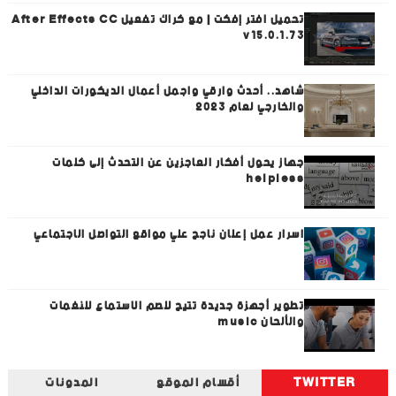
تحميل افتر إفكت | مع كراك تفعيل After Effects CC
v15.0.1.73
شاهد.. أحدث وارقي واجمل أعمال الديكورات الداخلي
والخارجي لعام 2023
جهاز يحول أفكار العاجزين عن التحدث إلى كلمات
helpless
اسرار عمل إعلان ناجح علي مواقع التواصل الاجتماعي
تطوير أجهزة جديدة تتيح للصم الاستماع للنغمات
والألحان music
TWITTER
أقسام الموقع
المدونات