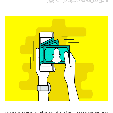
4 سنوات قبل
universal_tec
تكنولوجيا,