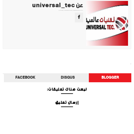
عن universal_tec
موقع تقني متخصص في عرض اهم الاخبار والمواضيع المتعلقة بالتقنية والتكنولوجيا في جميع انجاء العالم سواء كانت تكنولوجيا الهواتف او تكنولوجيا الفضاء. ويعمل محررينا جاهدين على تقديم محتوى مميز.
تكنولوجيا
FACEBOOK
DISQUS
BLOGGER
ليست هناك تعليقات:
إرسال تعليق