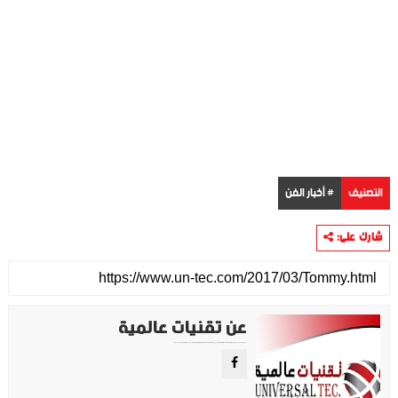
التصنيف
# أخبار الفن
شارك على:
عن تقنيات عالمية
موقع تقني متخصص في عرض اهم الاخبار والمواضيع المتعلقة بالتقنية والتكنولوجيا في جميع انجاء العالم سواء كانت تكنولوجيا الهواتف او تكنولوجيا الفضاء. ويعمل محررينا جاهدين على تقديم محتوى مميز.