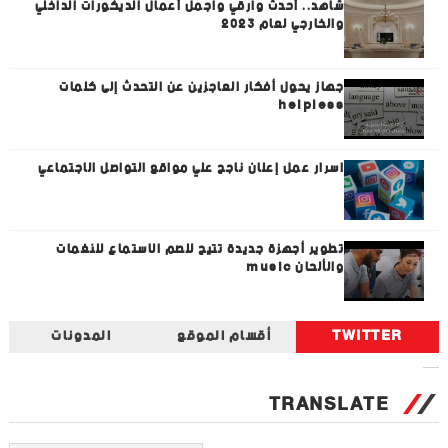
شاهد.. أحدث وارقي واجمل أعمال الديكورات الداخلي
والخارجي لعام 2023
جهاز يحول أفكار العاجزين عن التحدث إلى كلمات
helpless
اسرار عمل إعلان ناجح علي مواقع التواصل الاجتماعي
تطوير أجهزة جديدة تتيح للصم الاستماع للنغمات
والألحان music
TWITTER
أقسام الموقع
المدونات
Tweets by universal_tec
TRANSLATE