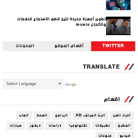
تطوير أجهزة جديدة تتيح للصم الاستماع للنغمات
والألحان music
TWITTER
أقسام الموقع
المدونات
Tweets by universal_tec
TRANSLATE
Powered by
Translate
اقسام
أخبار الفن
البث المباشر HD
البرامج
الصحة
العاب
المطبخ
تطبيقات
تكنولوجيا
دراسات
ديكور
سيارات
فيديو
منوعات