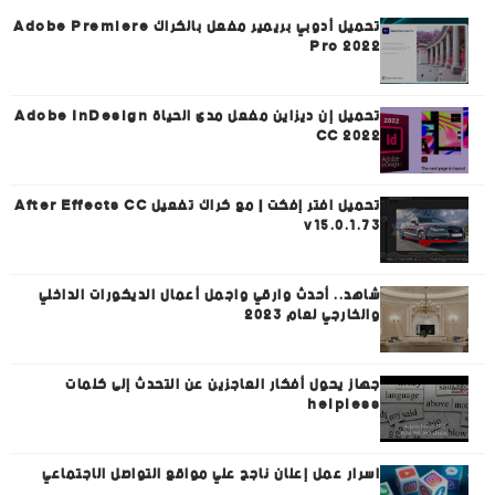
تحميل أدوبي بريمير مفعل بالكراك Adobe Premiere
Pro 2022
تحميل إن ديزاين مفعل مدى الحياة Adobe InDesign
CC 2022
تحميل افتر إفكت | مع كراك تفعيل After Effects CC
v15.0.1.73
شاهد.. أحدث وارقي واجمل أعمال الديكورات الداخلي
والخارجي لعام 2023
جهاز يحول أفكار العاجزين عن التحدث إلى كلمات
helpless
اسرار عمل إعلان ناجح علي مواقع التواصل الاجتماعي