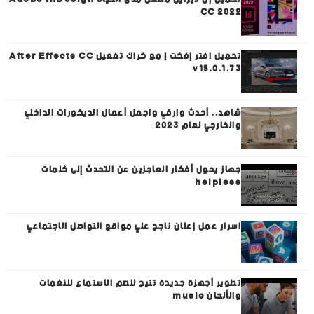
CC 2022
تحميل افتر إفكت | مع كراك تفعيل After Effects CC
v15.0.1.73
شاهد.. أحدث وارقي واجمل أعمال الديكورات الداخلي
والخارجي لعام 2023
جهاز يحول أفكار العاجزين عن التحدث إلى كلمات
helpless
اسرار عمل إعلان ناجح علي مواقع التواصل الاجتماعي
تطوير أجهزة جديدة تتيح للصم الاستماع للنغمات
والألحان music