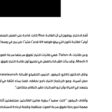
أشار الاختبار بوضوح إلى أن الطائرة oc
أوليًا لطائرة تالون التي يبلغ طولها 28 قدمًا مثبتًا على برج في وسط أجنحة الطائرة التي يبلغ عرضها 385 قدمًا.
وعن طائرات Talon-A، فهي طائرات اختبار تفوق سرعته
5 Mach، وقد بدأت الشركة بالفعل في تصنيع أول طائرة اختبار تفوق سرعة الصوت قابلة لإعادة الاستخدام بالكامل TA-2 بالإضافة إلى TA-3.
حمل أسيرة، ومع كل إنجاز اختبار ناجح نحققه، قمنا ببناء الثقة في أ
يتجسد في الحياة وأن ترى المركبات تطير كنظام متكامل".
وأضاف كريفور: "كنت سعيدًا برؤية هاتين الطائرتين مجتمعتين أثناء
مهمة نحو رحلة تفوق سرعة الصوت منتظمة وقابلة لإعادة الاستخدام