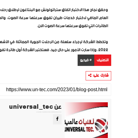
وحقق نجاح هذا الاختبار اتفاق ستراتولونش مع البنتاغون لإطلاق رح
العام الماضي لاختبار خدمات طيران تفوق سرعتها سرعة الصوت، والطا
الطائرات التي تفوق سرعتها سرعة الصوت الآن.
2022، وإذا سارت الأمور على حال جيد، فستختبر الشركة أول طائرة تفوق سرعتها سرعة الصوت Talon-A TA-1 في عام 2023.
التصنيف
# فيديو
شارك على:
عن universal_tec
موقع تقني متخصص في عرض اهم الاخبار والمواضيع المتعلقة بالتقنية والتكنولوجيا في جميع انجاء العالم سواء كانت تكنولوجيا الهواتف او تكنولوجيا الفضاء. ويعمل محررينا جاهدين على تقديم محتوى مميز.