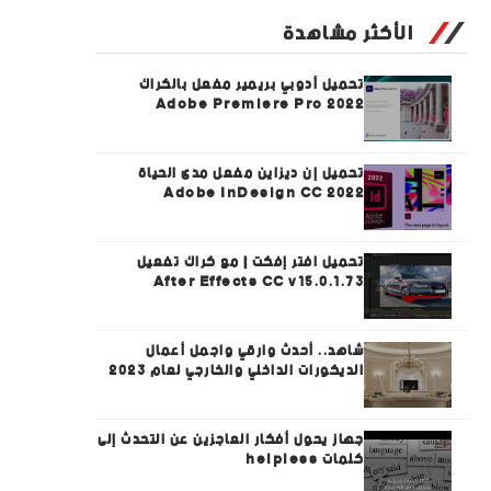
الأكثر مشاهدة
تحميل أدوبي بريمير مفعل بالكراك
Adobe Premiere Pro 2022
تحميل إن ديزاين مفعل مدى الحياة
Adobe InDesign CC 2022
تحميل افتر إفكت | مع كراك تفعيل
After Effects CC v15.0.1.73
شاهد.. أحدث وارقي واجمل أعمال
الديكورات الداخلي والخارجي لعام 2023
جهاز يحول أفكار العاجزين عن التحدث إلى
كلمات helpless