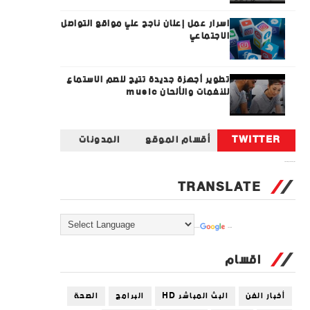
اسرار عمل إعلان ناجح علي مواقع التواصل
الاجتماعي
تطوير أجهزة جديدة تتيح للصم الاستماع
للنغمات والألحان music
TWITTER
أقسام الموقع
المدونات
Tweets by universal_tec
TRANSLATE
Powered by
Translate
اقسام
أخبار الفن
البث المباشر HD
البرامج
الصحة